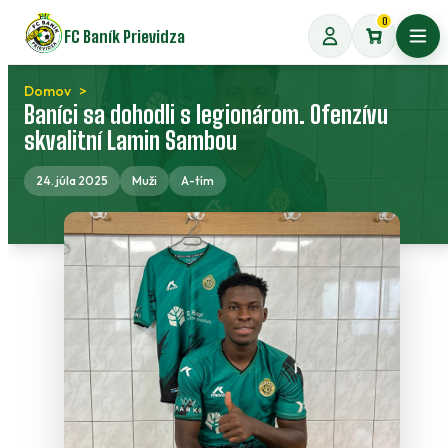
Preskočiť
0
FC Baník Prievidza
na
Otvo
obsah
Domov
Baníci sa dohodli s legionárom. Ofenzívu
skvalitní Lamin Sambou
24. júla 2025
Muži
A-tím