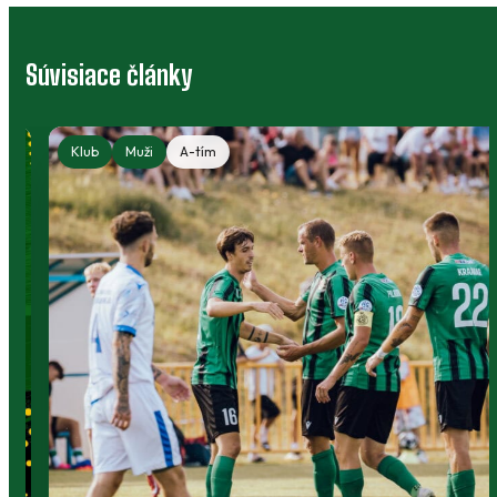
Súvisiace články
Klub
Muži
A-tím