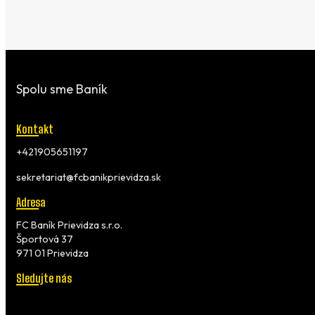
Spolu sme Baník
Kontakt
+421905651197
sekretariat@fcbanikprievidza.sk
Adresa
FC Baník Prievidza s.r.o.
Športová 37
971 01 Prievidza
Sledujte nás