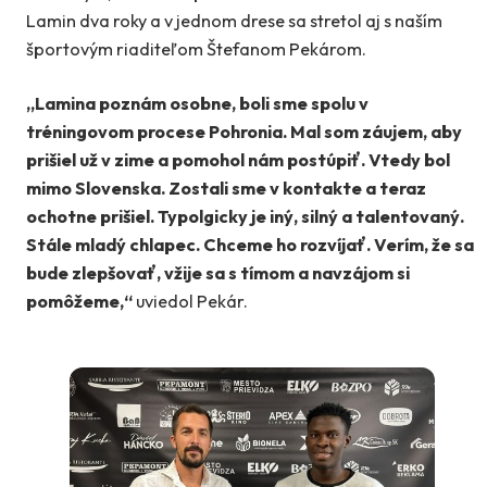
Lamin dva roky a v jednom drese sa stretol aj s naším
športovým riaditeľom Štefanom Pekárom.
„Lamina poznám osobne, boli sme spolu v
tréningovom procese Pohronia. Mal som záujem, aby
prišiel už v zime a pomohol nám postúpiť. Vtedy bol
mimo Slovenska. Zostali sme v kontakte a teraz
ochotne prišiel. Typolgicky je iný, silný a talentovaný.
Stále mladý chlapec. Chceme ho rozvíjať. Verím, že sa
bude zlepšovať, vžije sa s tímom a navzájom si
pomôžeme,“
uviedol Pekár.