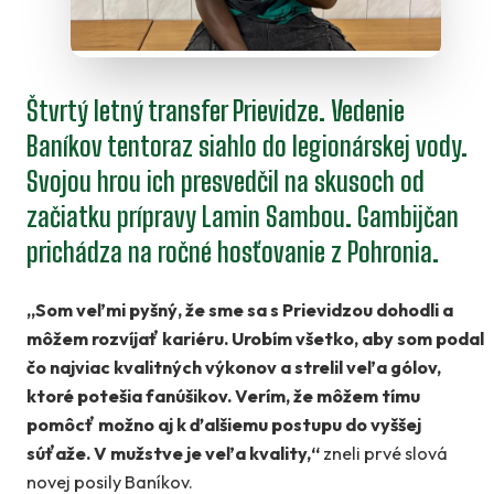
Štvrtý letný transfer Prievidze. Vedenie
Baníkov tentoraz siahlo do legionárskej vody.
Svojou hrou ich presvedčil na skusoch od
začiatku prípravy Lamin Sambou. Gambijčan
prichádza na ročné hosťovanie z Pohronia.
„Som veľmi pyšný, že sme sa s Prievidzou dohodli a
môžem rozvíjať kariéru. Urobím všetko, aby som podal
čo najviac kvalitných výkonov a strelil veľa gólov,
ktoré potešia fanúšikov. Verím, že môžem tímu
pomôcť možno aj k ďalšiemu postupu do vyššej
súťaže. V mužstve je veľa kvality,“
zneli prvé slová
novej posily Baníkov.