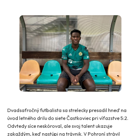
Dvadsaťročný futbalista sa strelecky presadil hneď na
úvod letného drilu do siete Častkoviec pri víťazstve 5:2.
Odvtedy síce neskóroval, ale svoj talent ukazuje
zakaždým, keď nastúpi na trávnik. V Pohroní strávil