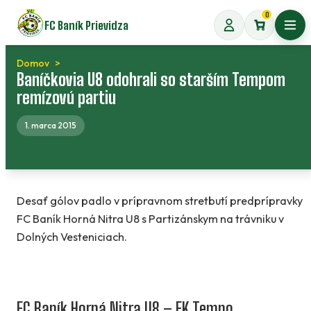
Preskočiť
0
FC Baník Prievidza
na
Otvo
obsah
Domov
Baníčkovia U8 odohrali so starším Tempom
remízovú partiu
1. marca 2015
Desať gólov padlo v prípravnom stretbutí predprípravky
FC Baník Horná Nitra U8 s Partizánskym na trávniku v
Dolných Vesteniciach.
FC Baník Horná Nitra U8 – FK Tempo