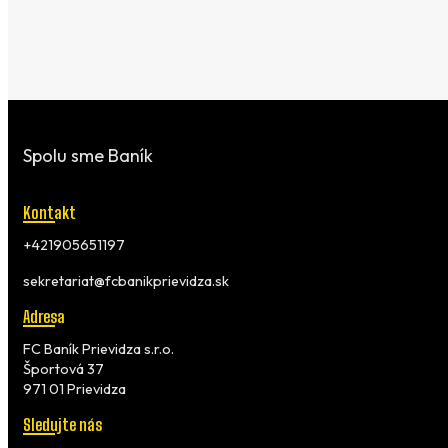
Spolu sme Baník
Kontakt
+421905651197
sekretariat@fcbanikprievidza.sk
Adresa
FC Baník Prievidza s.r.o.
Športová 37
971 01 Prievidza
Sledujte nás