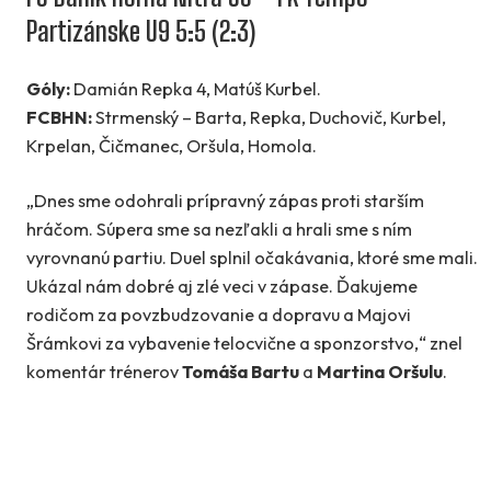
Partizánske U9 5:5 (2:3)
Góly:
Damián Repka 4, Matúš Kurbel.
FCBHN:
Strmenský – Barta, Repka, Duchovič, Kurbel,
Krpelan, Čičmanec, Oršula, Homola.
„Dnes sme odohrali prípravný zápas proti starším
hráčom. Súpera sme sa nezľakli a hrali sme s ním
vyrovnanú partiu. Duel splnil očakávania, ktoré sme mali.
Ukázal nám dobré aj zlé veci v zápase. Ďakujeme
rodičom za povzbudzovanie a dopravu a Majovi
Šrámkovi za vybavenie telocvične a sponzorstvo,“ znel
komentár trénerov
Tomáša Bartu
a
Martina Oršulu
.