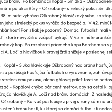
júcu bránu. Po kombinácii Kopál – Smidka – Oškrobaného
inúte po akcii Búry – Oškrobaný- strelecký pokus Smidku 
V 38. minúte vyhráva Oškrobaný hlavičkový súboj so sto
en jeho strelecký pokus vyráža do bezpečia. V 42. minú
ankár hostí Poništiak je pozorný. Domáci futbalisti mali
stí, ktoré nevyužili a vzápätí pykajú. V 45. minúte brank
 rohový kop. Po rozohratí priameho kopu Borchom sa v
ci A. Ločí a hlavičkou k pravej žrdi znižuje v poslednej s
i Kopál – Sluka hlavičkuje Oškrobaný nad bránu hosťujúc
e sa pokúšajú hosťujúci futbalisti o vyrovnanie, zahráv
 streleckému pokusu, alebo gólovej príležitosti sa nedos
ač – Kopálovi chýba pár centimetrov, aby sa ostal k lopt
 Krajča hlavičkuje A. Ločí nad bránu domácich. Z nasled
– Oškrobaný – Karvaš postupuje z prvej strany sám na brá
pustenú bránu hostí, ku ktorej sa domáci futbalisti nedo