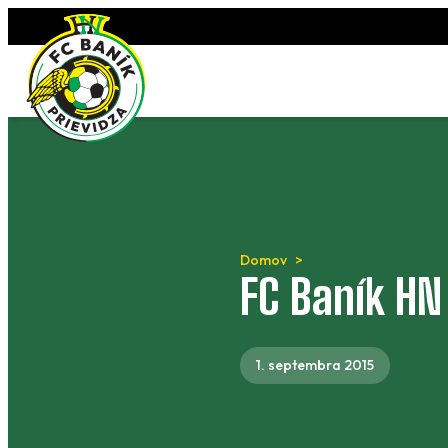
Preskočiť
na
obsah
Domov
FC Baník HN
1. septembra 2015