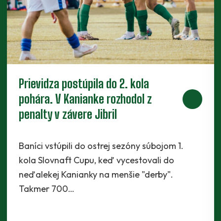
Piaty legionár do partie. Za Baník
bude hrať ofenzívny stredopoliar
Radchenko
Káder Prievidze sa rozšíril najnovšie o
Maksyma Radchenka. Legionár z Ukrajiny sa s
Baníkmi dohodol na pôsobení minimálne do
konca…