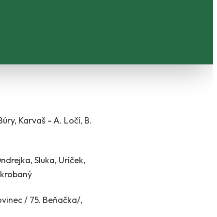
úry, Karvaš – A. Ločí, B.
ndrejka, Sluka, Uríček,
Oškrobaný
Žovinec / 75. Beňačka/,