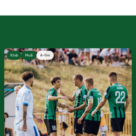
Klub
Muži
A-tím