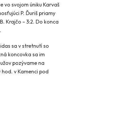
je vo svojom úniku Karvaš
hosťujúci P. Ďuriš priamy
B. Krajčo – 3:2. Do konca
.
idas sa v stretnutí so
azná koncovka sa im
 mužov pozývame na
00 hod. v Kamenci pod