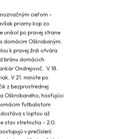
ednoznačným cieľom –
, avšak priamy kop zo
e unikol po pravej strane
oj s domácim Oškrobaným.
ou k pravej žrdi otvára
 nad bránu domácich
rankár Ondrejovič. V 18.
iak. V 21. minúte po
čik z bezprostrednej
ka Oškrobaného, hosťujúci
e domácim futbalistom
 dostáva s loptou až
e stav stretnutia – 2:0.
postupujú v prečíslení