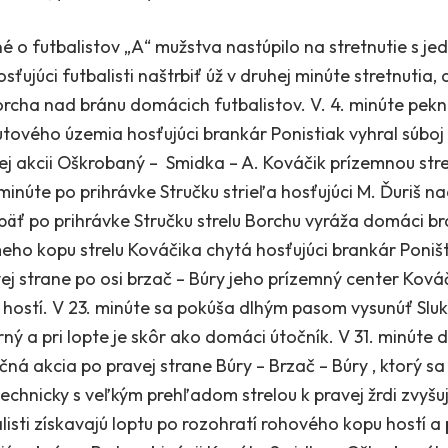
 o futbalistov „A“ mužstva nastúpilo na stretnutie s j
osťujúci futbalisti naštrbiť úž v druhej minúte stretnutia
orcha nad bránu domácich futbalistov. V. 4. minúte pekn
utového územia hosťujúci brankár Ponistiak vyhral súb
j akcii Oškrobaný – Smidka – A. Kováčik prízemnou strel
. minúte po prihrávke Stručku strieľa hosťujúci M. Ďuriš
 opäť po prihrávke Stručku strelu Borchu vyráža domáci b
eho kopu strelu Kováčika chytá hosťujúci brankár Poništ
ej strane po osi brzač – Búry jeho prízemný center Ková
 hostí. V 23. minúte sa pokúša dlhým pasom vysunúť Slu
rný a pri lopte je skôr ako domáci útočník. V 31. minút
 akcia po pravej strane Búry – Brzač – Búry , ktorý sa
 technicky s veľkým prehľadom strelou k pravej žrdi zvyšuj
isti získavajú loptu po rozohratí rohového kopu hostí a 