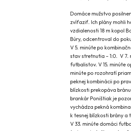
Domáce mužstvo posilnené
zvíťaziť. Ich plány mohli h
vzdialenosti 18 m kopol B
Búry, odcentroval do pok
V 5. minúte po kombinačne
stav stretnutia – 1:0. V 7
futbalistov. V 15. minúte
minúte po rozohratí priam
peknej kombinácii po prav
blízkosti prekopáva bránu
brankár Poništiak je pozo
vychádza pekná kombinačná
k tesnej blízkosti brány a
V 33. minúte domáci futbal