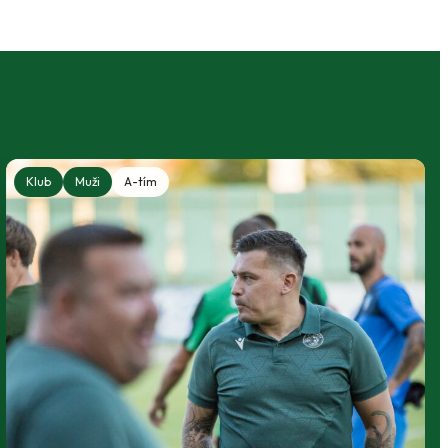
Klub
Muži
A-tím