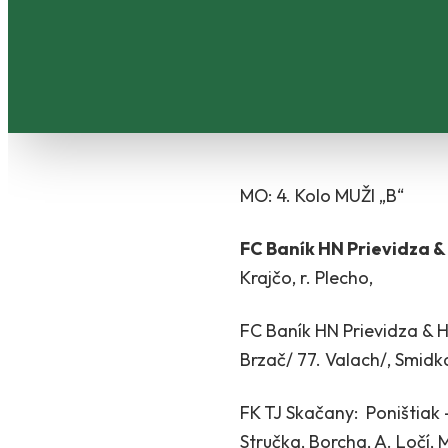
MO: 4. Kolo MUŽI „B“
FC Baník HN Prievidza & 
Krajčo, r. Plecho,
FC Baník HN Prievidza & Ha
Brzač/ 77. Valach/, Smidk
FK TJ Skačany: Poništiak – 
Stručka, Borcha, A. Ločí, 