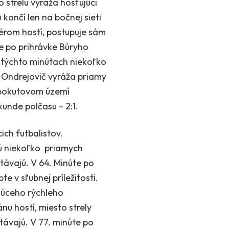
 strelu vyráža hosťujúci
končí len na bočnej sieti
pérom hostí, postupuje sám
te po prihrávke Búryho
 v týchto minútach niekoľko
ár Ondrejovič vyráža priamy
 pokutovom území
ekunde polčasu – 2:1.
ich futbalistov.
ajú niekoľko priamych
távajú. V 64. Minúte po
e v sľubnej príležitosti.
ujúceho rýchleho
nu hostí, miesto strely
stávajú. V 77. minúte po