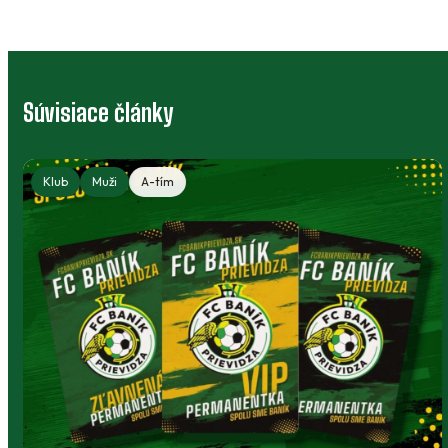
Súvisiace články
Klubový bazár: výstroj, ktorá môže
poslúžiť ďalej
Deti rastú, no športové oblečenie a vybavenie
môžu dobre poslúžiť niekomu ďalšiemu.
Klubový bazár prepája rodičov, členov a ľudí
okolo Baníka.