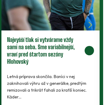
Nové zmluvy pre trojicu
perspektívnych dorastencov
Tesne pred štartom novej sezóny presvedčili
realizačný tím traja mladíci - Maroš Lahký,
Filip Krpelan a Ľudovít Lenhart. Prví dvaja…