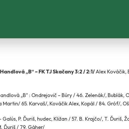
Handlová „B“ – FK TJ Skačany 3:2 / 2:1/
Alex Kováčik, B
ndlová „B“ : Ondrejovič – Búry / 46. Zelenák/, Bublák, O
a Martin/ 65. Karvaš/, Kováčik Alex, Kopál / 84. Gróf/, 
Galús, P. Ďuriš, hudec, Kližan / 57. B. Krajčo/, T. Ďuriš, 
M. Ďuriš / 79. Gáher/