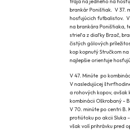
traja na jedného na hosťu
brankár Poništiak. V 37. m
hosťujúcich futbalistov. 
na brankára Poništiaka, t
strieľa z diaľky Brzač, br
čistých gólových príležito
kop kopnutý Stručkom na
najlepšie orientuje hosťujú
V 47. Minúte po kombináci
V nasledujúcej štvrťhodin
a rohových kopov, avšak k
kombinácii Oškrobaný – Brz
V 70. minúte po centri B.
protiútoku po akcii Sluka 
však volí prihrávku pred o