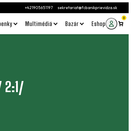
+421905651197
sekretariat@fcbanikprievidza.sk
0
penky
Multimédiá
Bazár
Eshop
 2:1/