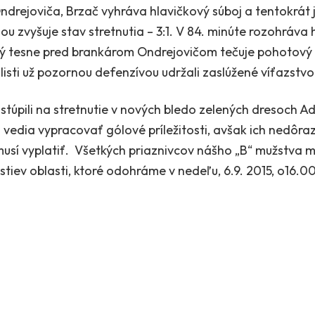
drejoviča, Brzač vyhráva hlavičkový súboj a tentokrát 
ou zvyšuje stav stretnutia – 3:1. V 84. minúte rozohráva 
orý tesne pred brankárom Ondrejovičom tečuje pohotový 
listi už pozornou defenzívou udržali zaslúžené víťazstvo
astúpili na stretnutie v nových bledo zelených dresoch Ad
si vedia vypracovať gólové príležitosti, avšak ich nedôr
emusí vyplatiť. Všetkých priaznivcov nášho „B“ mužstva
vstiev oblasti, ktoré odohráme v nedeľu, 6.9. 2015, o16.