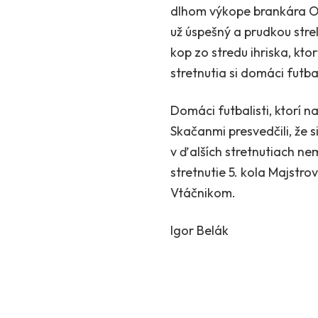
dlhom výkope brankára On
už úspešný a prudkou strel
kop zo stredu ihriska, kt
stretnutia si domáci futba
Domáci futbalisti, ktorí n
Skačanmi presvedčili, že 
v ďalších stretnutiach n
stretnutie 5. kola Majstro
Vtáčnikom.
Igor Belák