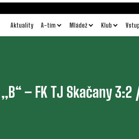
Aktuality
A-tím
Mládež
Klub
Vstu
 „B“ – FK TJ Skačany 3:2 /