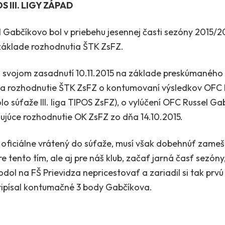
 III. LIGY ZÁPAD
 Gabčíkovo bol v priebehu jesennej časti sezóny 2015/20
a základe rozhodnutia ŠTK ZsFZ.
 svojom zasadnutí 10.11.2015 na základe preskúmaného 
ila rozhodnutie ŠTK ZsFZ o kontumovaní výsledkov OFC 
. kolo súťaže III. liga TIPOS ZsFZ), o vylúčení OFC Russel
äzujúce rozhodnutie OK ZsFZ zo dňa 14.10.2015.
 oficiálne vrátený do súťaže, musí však dobehnúť zame
e tento tím, ale aj pre náš klub, začať jarná časť sezóny
ol na FŠ Prievidza nepricestovať a zariadil si tak prvú
pripísal kontumačné 3 body Gabčíkova.