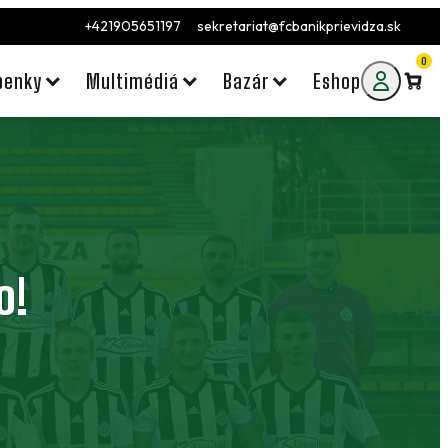
+421905651197
sekretariat@fcbanikprievidza.sk
0
penky
Multimédiá
Bazár
Eshop
o!