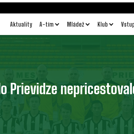
Aktuality
A-tím
Mládež
Klub
Vstu
o Prievidze nepricestoval