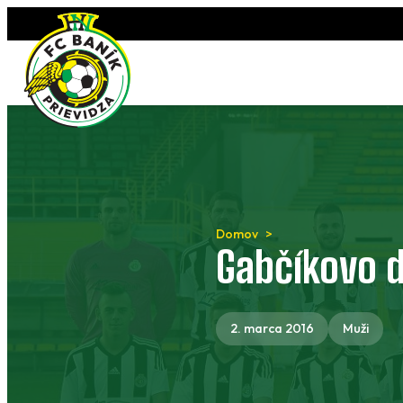
Preskočiť
na
obsah
Domov
Gabčíkovo d
2. marca 2016
Muži