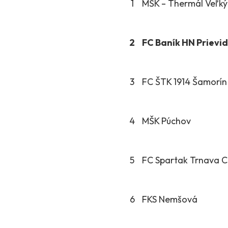
1
MŠK – Thermál Veľk
2
FC Baník HN Prievi
3
FC ŠTK 1914 Šamorín
4
MŠK Púchov
5
FC Spartak Trnava C
6
FKS Nemšová