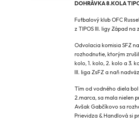
DOHRÁVKA 8.KOLA TIPOS
Futbalový klub OFC Russel
z TIPOS III. ligy Západ n
Odvolacia komisia SFZ na
rozhodnutie, ktorým zruš
kolo, 1. kolo, 2. kolo a 3
III. liga ZsFZ a naň nadv
Tím od vodného diela bol
2.marca, sa mala nielen pr
Avšak Gabčíkovo sa rozhod
Prievidza & Handlová si 