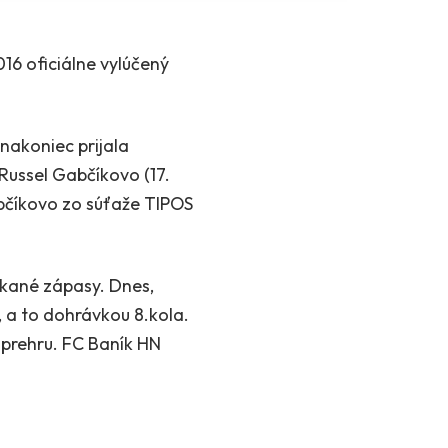
16 oficiálne vylúčený
nakoniec prijala
Russel Gabčíkovo (17.
 Gabčíkovo zo súťaže TIPOS
škané zápasy. Dnes,
, a to dohrávkou 8.kola.
 prehru. FC Baník HN