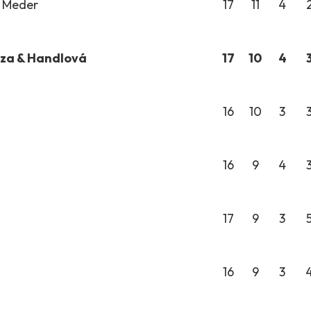
ý Meder
17
11
4
dza & Handlová
17
10
4
16
10
3
16
9
4
17
9
3
16
9
3