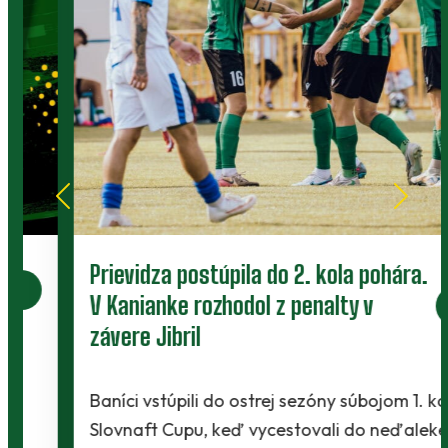
Prievidza postúpila do 2. kola pohára.
V Kanianke rozhodol z penalty v
závere Jibril
Baníci vstúpili do ostrej sezóny súbojom 1. kola
Slovnaft Cupu, keď vycestovali do neďalekej