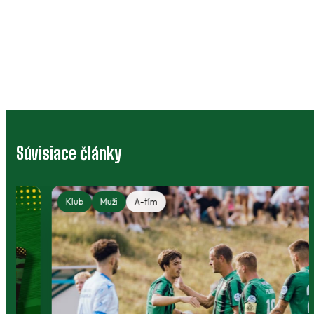
Súvisiace články
Klub
Muži
A-tím