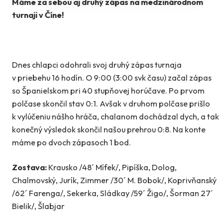
Máme za sebou aj druhý zápas na medzinárodnom
turnaji v Číne!
Dnes chlapci odohrali svoj druhý zápas turnaja
v priebehu 16 hodín. O 9:00 (3:00 svk času) začal zápas
so Španielskom pri 40 stupňovej horúčave. Po prvom
polčase skončil stav 0:1. Avšak v druhom polčase prišlo
k vylúčeniu nášho hráča, chalanom dochádzal dych, a tak
konečný výsledok skončil našou prehrou 0:8. Na konte
máme po dvoch zápasoch 1 bod.
Zostava:
Krausko /48´ Mífek/, Pipíška, Dolog,
Chalmovský, Jurík, Zimmer /30´ M. Bobok/, Koprivňanský
/62´ Farenga/, Sekerka, Sládkay /59´ Žigo/, Šorman 27´
Bielik/, Šlabjar