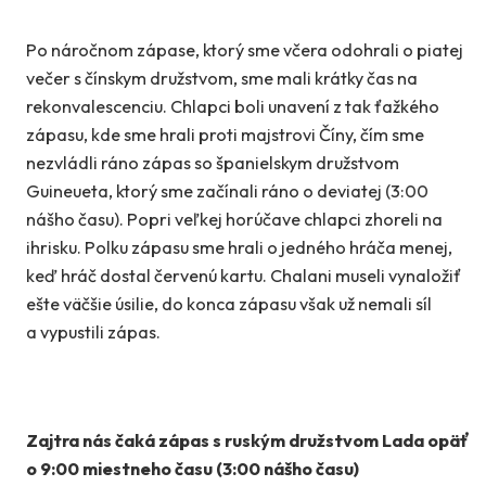
Po náročnom zápase, ktorý sme včera odohrali o piatej
večer s čínskym družstvom, sme mali krátky čas na
rekonvalescenciu. Chlapci boli unavení z tak ťažkého
zápasu, kde sme hrali proti majstrovi Číny, čím sme
nezvládli ráno zápas so španielskym družstvom
Guineueta, ktorý sme začínali ráno o deviatej (3:00
nášho času). Popri veľkej horúčave chlapci zhoreli na
ihrisku. Polku zápasu sme hrali o jedného hráča menej,
keď hráč dostal červenú kartu. Chalani museli vynaložiť
ešte väčšie úsilie, do konca zápasu však už nemali síl
a vypustili zápas.
Zajtra nás čaká zápas s ruským družstvom
Lada opäť
o 9:00 miestneho času (3:00 nášho času)