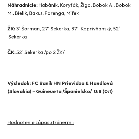
Náhradnície:
Habánik, Koryťák, Žigo, Bobok A., Bobok
M., Bielik, Bakus, Farenga, Mífek
ŽK:
3´ Šorman, 27´ Sekerka, 37´ Koprivňanský, 52´
Sekerka
ČK:
52´ Sekerka /po 2 ŽK/
Výsledok: FC Baník HN Prievidza & Handlová
(Slovakia) – Guineueta /Španielsko/ 0:8 (0:1)
Hodnotenie zápasu trénermi: