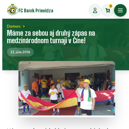
Preskočiť
0
FC Baník Prievidza
na
Otvo
obsah
Domov
Máme za sebou aj druhý zápas na
medzinárodnom turnaji v Číne!
22. júla 2016