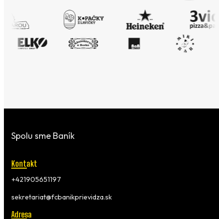
Spolu sme Baník
Kontakt
+421905651197
sekretariat@fcbanikprievidza.sk
Adresa