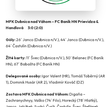
MFK Dubnica nad Váhom – FC Baník HN Prievidza &
Handlová 3:0 (2:0)
Góly:
26´ Janco (Dubnica n/V.), 44´ Janco (Dubnica n/V.),
64´ Častulín (Dubnica n/V.)
Žlté karty:
11´ Švec (Dubnica n/V.), 50´ Belanec (FC Baník
HN), 67´ Babašta (FC Baník HN)
Delegované osoby:
Igor Valent (HR), Tomáš Toběrný (AR
1), Dominik Husár (AR 2), Vladimír Kováč (DZ)
Zostava MFK Dubnica nad Váhom:
Digaňa –
Zachranychnyy, Vaško (74´ Filo), Horecký (78´ Hlatký),
Janco, Jakúbek, Suchý, Čurík, Častulín, Švec, Štefánek