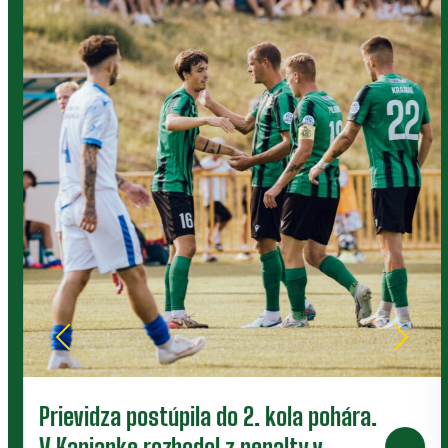
Prievidza postúpila do 2. kola pohára.
V Kanianke rozhodol z penalty v