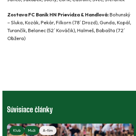
Zostava FC Baník HN Prievidza & Handlová:
Bohunský
– Sluka, Kozák, Pekár, Filkorn (78´ Drozd), Gunda, Kopál,
Turančík, Belanec (52´ Kováčik), Halmeš, Babašta (72´
Obžera)
Súvisiace články
Klub
Muži
A-tím