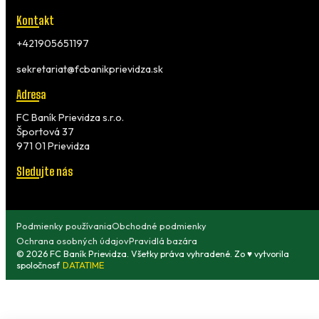
Kontakt
+421905651197
sekretariat@fcbanikprievidza.sk
Adresa
FC Baník Prievidza s.r.o.
Športová 37
971 01 Prievidza
Sledujte nás
Podmienky používania
Obchodné podmienky
Ochrana osobných údajov
Pravidlá bazára
© 2026 FC Baník Prievidza. Všetky práva vyhradené. Zo ♥ vytvorila
spoločnosť
DATATIME