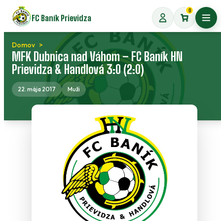
Preskočiť
0
FC Baník Prievidza
na
Otvo
obsah
Domov
MFK Dubnica nad Váhom – FC Baník HN
Prievidza & Handlová 3:0 (2:0)
22. mája 2017
Muži