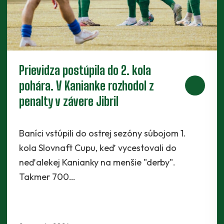
Piaty legionár do partie. Za Baník
bude hrať ofenzívny stredopoliar
Radchenko
Káder Prievidze sa rozšíril najnovšie o
Maksyma Radchenka. Legionár z Ukrajiny sa s
Baníkmi dohodol na pôsobení minimálne do
konca…