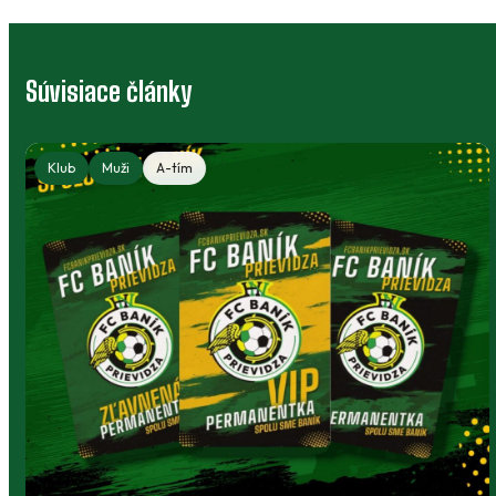
Súvisiace články
Klubový bazár: výstroj, ktorá môže
poslúžiť ďalej
Deti rastú, no športové oblečenie a vybavenie
môžu dobre poslúžiť niekomu ďalšiemu.
Klubový bazár prepája rodičov, členov a ľudí
okolo Baníka.