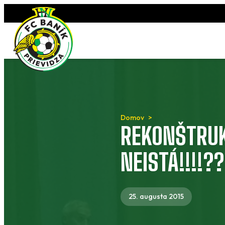
Preskočiť
na
obsah
Domov
REKONŠTRUK
NEISTÁ!!!!??
25. augusta 2015