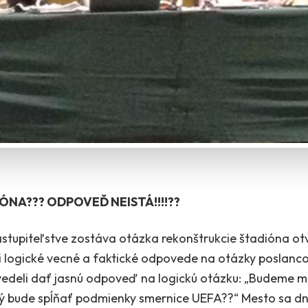
NA??? ODPOVEĎ NEISTÁ!!!!??
upiteľstve zostáva otázka rekonštrukcie štadióna ot
i logické vecné a faktické odpovede na otázky poslancov
edeli dať jasnú odpoveď na logickú otázku: „Budeme m
orý bude spĺňať podmienky smernice UEFA??“ Mesto sa d