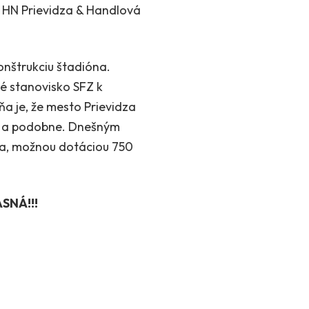
 HN Prievidza & Handlová
nštrukciu štadióna.
né stanovisko SFZ k
ňa je, že mesto Prievidza
ny a podobne. Dnešným
na, možnou dotáciou 750
SNÁ!!!