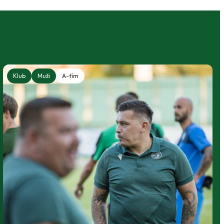
Klub
Muži
A-tím