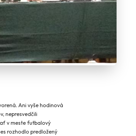
vorená. Ani vyše hodinová
, nepresvedčili
ať v meste futbalový
nes rozhodlo predložený