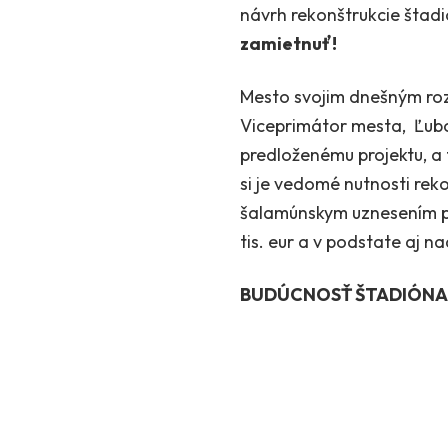
návrh rekonštrukcie štad
zamietnuť!
Mesto svojim dnešným roz
Viceprimátor mesta, Ľuboš
predloženému projektu, a 
si je vedomé nutnosti rek
šalamúnskym uznesením p
tis. eur a v podstate aj 
BUDÚCNOSŤ ŠTADIÓNA A