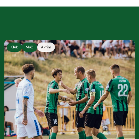
Klub
Muži
A-tím