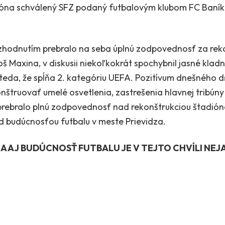
ióna schválený SFZ podaný futbalovým klubom FC Baník
hodnutím prebralo na seba úplnú zodpovednosť za reko
 Maxina, v diskusii niekoľkokrát spochybnil jasné klad
teda, že spĺňa 2. kategóriu UEFA. Pozitívum dnešného d
onštruovať umelé osvetlenia, zastrešenia hlavnej tribú
rebralo plnú zodpovednosť nad rekonštrukciou štadió
nad budúcnosťou futbalu v meste Prievidza.
 AJ BUDÚCNOSŤ FUTBALU JE V TEJTO CHVÍLI NEJA