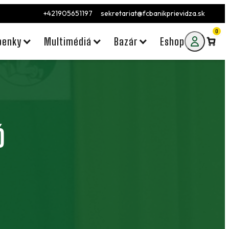
+421905651197
sekretariat@fcbanikprievidza.sk
0
penky
Multimédiá
Bazár
Eshop
Ď