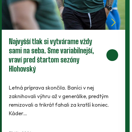
Nové zmluvy pre trojicu
perspektívnych dorastencov
Tesne pred štartom novej sezóny presvedčili
realizačný tím traja mladíci - Maroš Lahký,
Filip Krpelan a Ľudovít Lenhart. Prví dvaja…