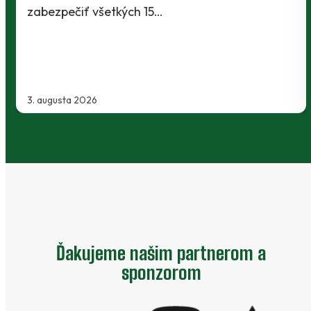
Slovnaft Cupu, keď vycestovali do neďaleke
Kanianky na menšie "derby". Takmer 700…
2. augusta 2026
Ďakujeme našim partnerom a
sponzorom