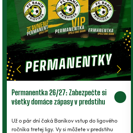
Prievidza postúpila do 2. kola pohára.
V Kanianke rozhodol z penalty v
závere Jibril
ho
Baníci vstúpili do ostrej sezóny súbojom 1. ko