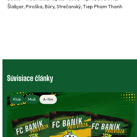
Šlabjar, Piroška, Búry, Strečanský, Tiep Pham Thanh
Súvisiace články
Klub
Muži
A-tím