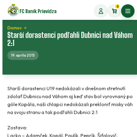
Preskočiť
0
FC Baník Prievidza
na
Otvo
obsah
Domov
Starší dorastenci podľahli Dubnici nad Váhom
2:1
19. apríla 2015
Starší dorastenci U19 nedokázali v dnešnom stretnutí
zdolať Dubnicu nad Váhom aj keď stav bol vyrovnaný po
góle Kopála, naši chlapci nedokázali prekloniť misky váh
na svoju stranu a tak podľahli Dubnici 2:1
Zostava:
Lacko – Adamček, Kopál, Paulík, Peprík, Šifalovič,