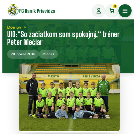
Preskočiť
0
FC Baník Prievidza
na
Otvo
obsah
Domov
U10:“So začiatkom som spokojný,“ tréner
Peter Mečiar
28. apríla 2016
Mládež