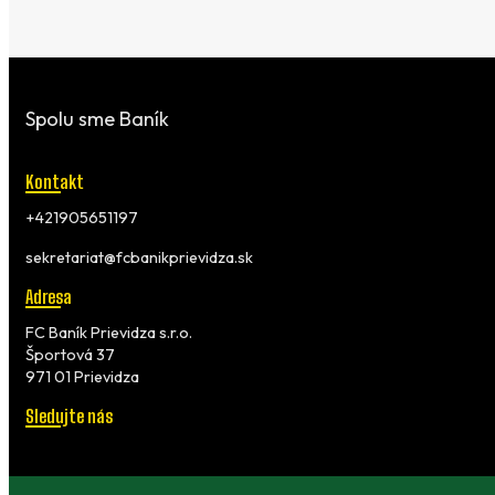
Spolu sme Baník
Kontakt
+421905651197
sekretariat@fcbanikprievidza.sk
Adresa
FC Baník Prievidza s.r.o.
Športová 37
971 01 Prievidza
Sledujte nás