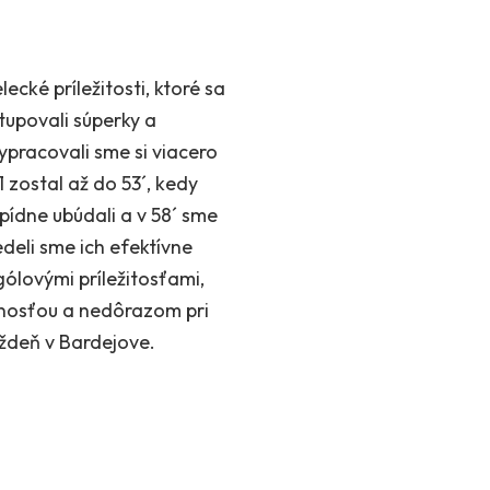
ecké príležitosti, ktoré sa
tupovali súperky a
ypracovali sme si viacero
1 zostal až do 53´, kedy
apídne ubúdali a v 58´ sme
deli sme ich efektívne
 gólovými príležitosťami,
vanosťou a nedôrazom pri
ýždeň v Bardejove.