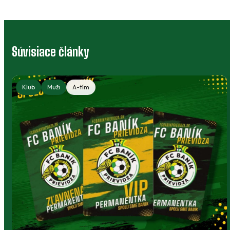
Súvisiace články
Klubový bazár: výstroj, ktorá môže
poslúžiť ďalej
Deti rastú, no športové oblečenie a vybavenie
môžu dobre poslúžiť niekomu ďalšiemu.
Klubový bazár prepája rodičov, členov a ľudí
okolo Baníka.