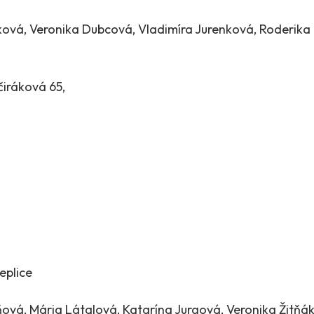
ková, Veronika Dubcová, Vladimíra Jurenková, Roderika 
čiráková 65
‚
eplice
á, Mária Látalová, Katarína Jurgová, Veronika Žitňák