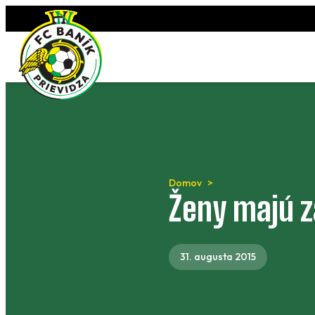
Preskočiť
na
obsah
Domov
Ženy majú z
31. augusta 2015