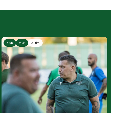
Klub
Muži
A-tím