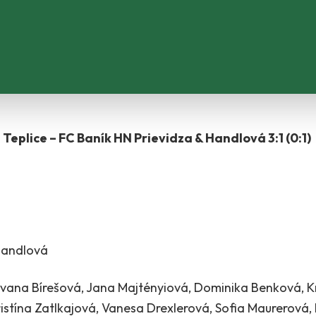
eplice – FC Baník HN Prievidza & Handlová 3:1 (0:1)
Handlová
ana Bírešová, Jana Majtényiová, Dominika Benková, Kr
ristína Zatlkajová, Vanesa Drexlerová, Sofia Maurerová