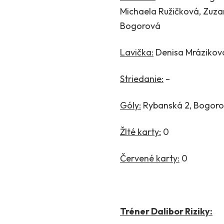
Michaela Ružičková, Zuz
Bogorová
Lavička:
Denisa Mrázikov
Striedanie:
–
Góly:
Rybanská 2, Bogor
Žlté karty:
0
Červené karty:
0
Tréner Dalibor Riziky: