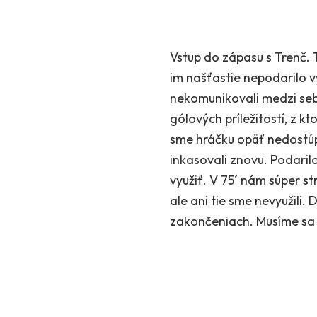
Vstup do zápasu s Trenč. T
im našťastie nepodarilo v
nekomunikovali medzi sebou
gólových príležitostí, z kt
sme hráčku opäť nedostúpil
inkasovali znovu. Podaril
využiť. V 75´ nám súper st
ale ani tie sme nevyužili
zakončeniach. Musíme sa v