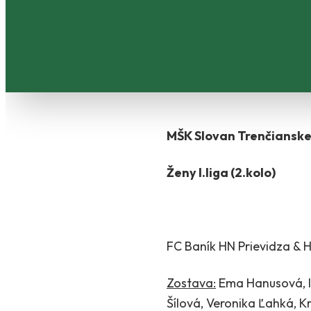
MŠK Slovan Trenčianske T
Ženy I.liga (2.kolo)
FC Baník HN Prievidza & 
Zostava:
Ema Hanusová, Iv
Šílová, Veronika Ľahká, K