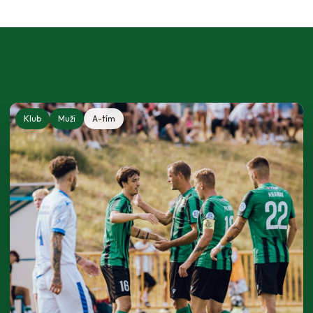
Klub
Muži
A-tím