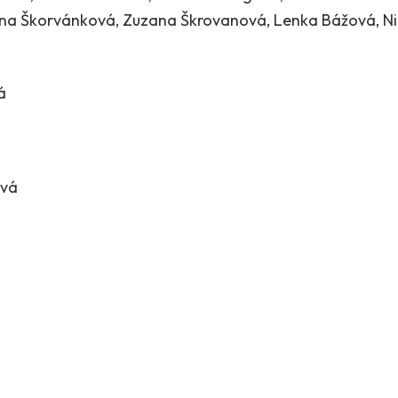
ana Škorvánková, Zuzana Škrovanová, Lenka Bážová, N
á
ová