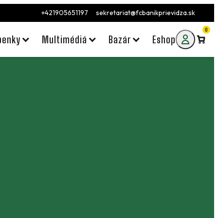
+421905651197
sekretariat@fcbanikprievidza.sk
0
penky
Multimédiá
Bazár
Eshop