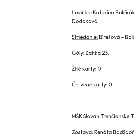
Lavička:
Katarína Balčirá
Dodoková
Striedanie:
Bírešová – Bal
Góly:
Ľahká 23
‚
Žlté karty:
0
Červené karty:
0
MŠK Slovan Trenčianske T
Zostava:
Renáta Badžgoňov