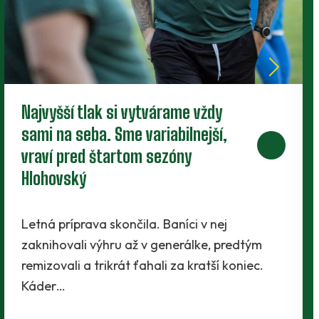
Nové zmluvy pre trojicu
perspektívnych dorastencov
Tesne pred štartom novej sezóny presvedčili
realizačný tím traja mladíci - Maroš Lahký,
Filip Krpelan a Ľudovít Lenhart. Prví dvaja…