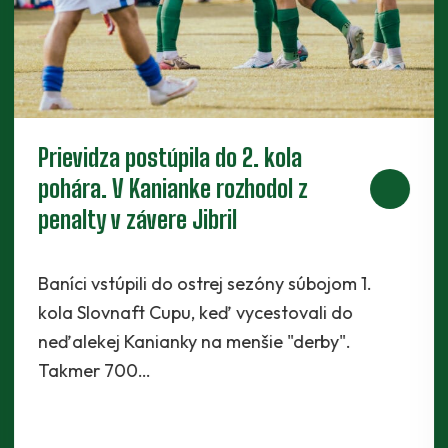
Piaty legionár do partie. Za Baník
bude hrať ofenzívny stredopoliar
Radchenko
Káder Prievidze sa rozšíril najnovšie o
Maksyma Radchenka. Legionár z Ukrajiny sa s
Baníkmi dohodol na pôsobení minimálne do
konca…