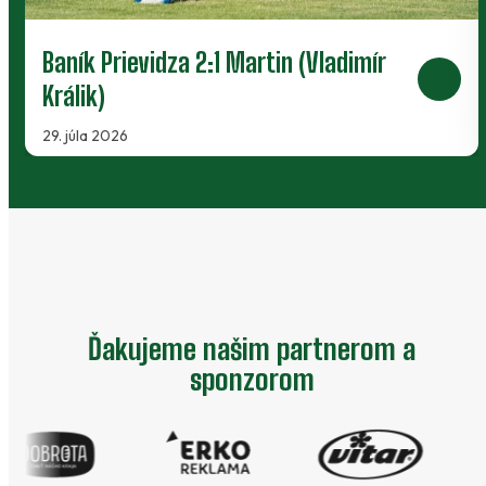
Inter Bratislava 4:0 Baník Prievidza
(Mária Šišková)
13. júla 2026
…
Ďakujeme našim partnerom a
sponzorom