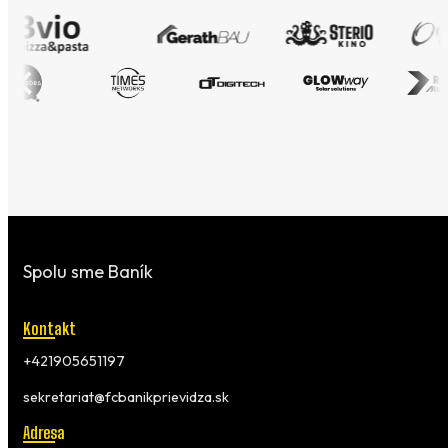
Spolu sme Baník
Kontakt
+421905651197
sekretariat@fcbanikprievidza.sk
Adresa