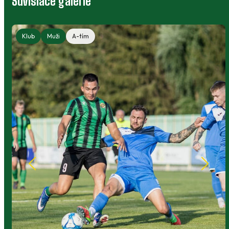
Súvisiace galérie
Klub
Muži
A-tím