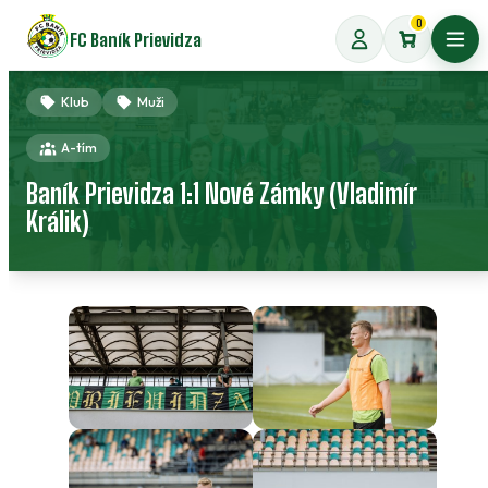
Preskočiť
0
FC Baník Prievidza
na
Otvo
obsah
Klub
Muži
A-tím
Baník Prievidza 1:1 Nové Zámky (Vladimír
Králik)