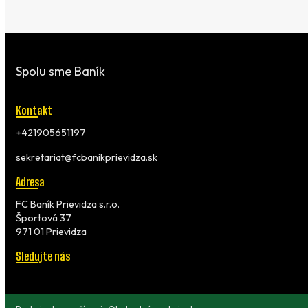
Spolu sme Baník
Kontakt
+421905651197
sekretariat@fcbanikprievidza.sk
Adresa
FC Baník Prievidza s.r.o.
Športová 37
971 01 Prievidza
Sledujte nás