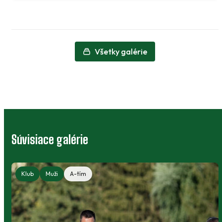
Všetky galérie
Súvisiace galérie
Klub
Muži
A-tím