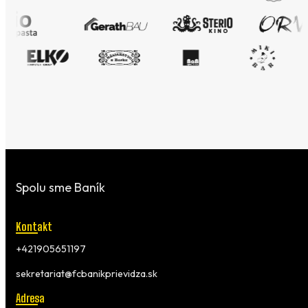
Spolu sme Baník
Kontakt
+421905651197
sekretariat@fcbanikprievidza.sk
Adresa