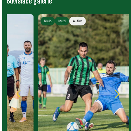
Súvisiace galérie
Klub
Muži
A-tím