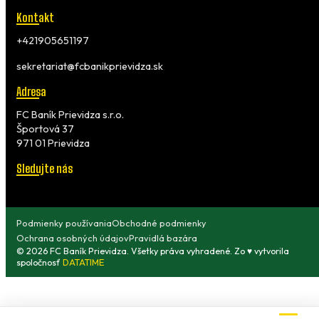
Kontakt
+421905651197
sekretariat@fcbanikprievidza.sk
Adresa
FC Baník Prievidza s.r.o.
Športová 37
971 01 Prievidza
Sledujte nás
Podmienky používania
Obchodné podmienky
Ochrana osobných údajov
Pravidlá bazára
© 2026 FC Baník Prievidza. Všetky práva vyhradené. Zo ♥ vytvorila
spoločnosť
DATATIME