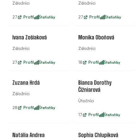
Záložníci
Záložníci
27
Profil
27
Profil
Štatistiky
Štatistiky
5
13
Ivana Zošiaková
Monika Oboňová
Záložníci
Záložníci
27
Profil
18
Profil
Štatistiky
Štatistiky
6
8
Zuzana Hrdá
Bianca Dorothy
Čižniarová
Záložníci
Útočníci
28
Profil
Štatistiky
17
Profil
Štatistiky
9
14
Natália Andrea
Sophia Chlupiková