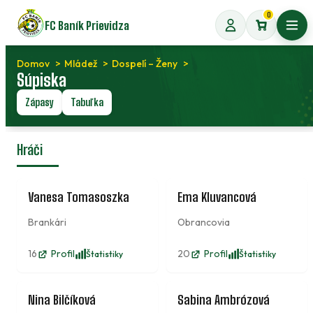
Preskočiť
0
FC Baník Prievidza
na
Otvo
obsah
Domov
Mládež
Dospelí – Ženy
Súpiska
Zápasy
Tabuľka
Hráči
1
8
Vanesa Tomasoszka
Ema Kluvancová
Brankári
Obrancovia
16
Profil
20
Profil
Štatistiky
Štatistiky
17
3
Nina Bilčíková
Sabina Ambrózová