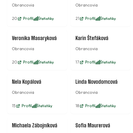
Obrancovia
Obrancovia
20
Profil
21
Profil
Štatistiky
Štatistiky
2
12
Veronika Masaryková
Karin Štefáková
Obrancovia
Obrancovia
20
Profil
17
Profil
Štatistiky
Štatistiky
4
2
Nela Kopálová
Linda Novodomcová
Obrancovia
Obrancovia
15
Profil
18
Profil
Štatistiky
Štatistiky
Kapitán
7
10
Michaela Zábojníková
Sofia Maurerová