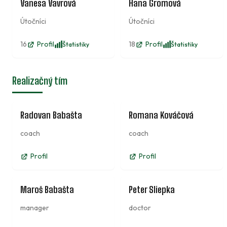
5
6
Vanesa Vavrová
Hana Gromová
Útočníci
Útočníci
16
Profil
18
Profil
Štatistiky
Štatistiky
Realizačný tím
Radovan Babašta
Romana Kováčová
coach
coach
Profil
Profil
Maroš Babašta
Peter Sliepka
manager
doctor