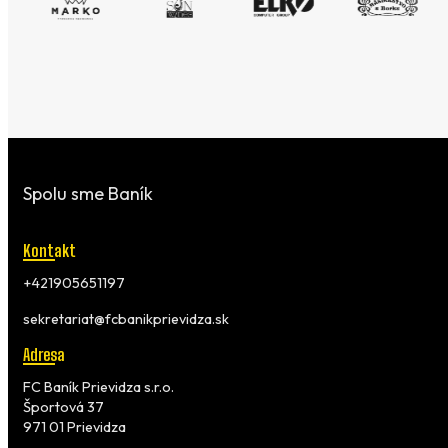
Spolu sme Baník
Kontakt
+421905651197
sekretariat@fcbanikprievidza.sk
Adresa
FC Baník Prievidza s.r.o.
Športová 37
971 01 Prievidza