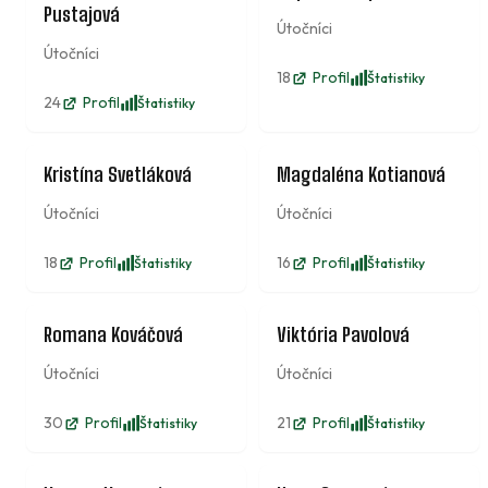
Pustajová
Útočníci
Útočníci
18
Profil
Štatistiky
24
Profil
Štatistiky
12
8
Kristína Svetláková
Magdaléna Kotianová
Útočníci
Útočníci
18
Profil
16
Profil
Štatistiky
Štatistiky
9
11
Romana Kováčová
Viktória Pavolová
Útočníci
Útočníci
30
Profil
21
Profil
Štatistiky
Štatistiky