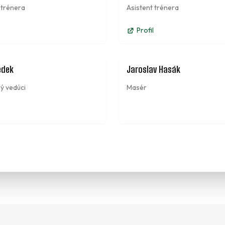
 trénera
Asistent trénera
Profil
edek
Jaroslav Hasák
ý vedúci
Masér