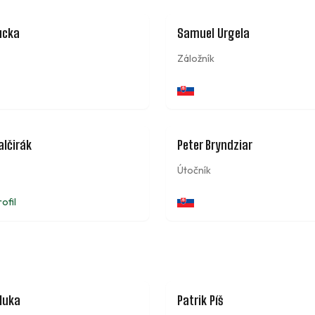
33
ucka
Samuel Urgela
Záložník
11
alčirák
Peter Bryndziar
Útočník
rofil
luka
Patrik Píš