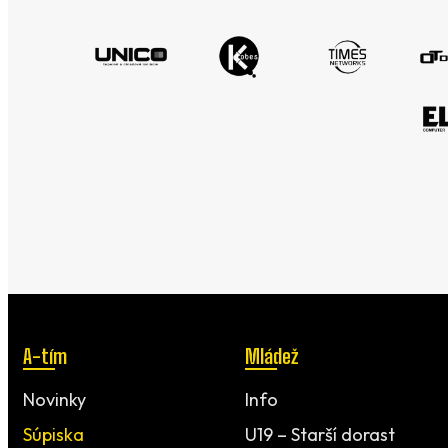
A-tím
Mládež
Novinky
Info
Súpiska
U19 – Starší dorast