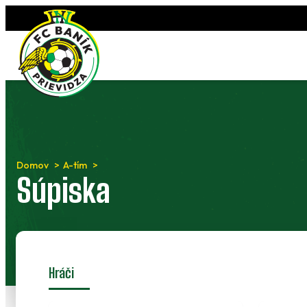
Preskočiť
na
obsah
Domov
A-tím
Súpiska
Hráči