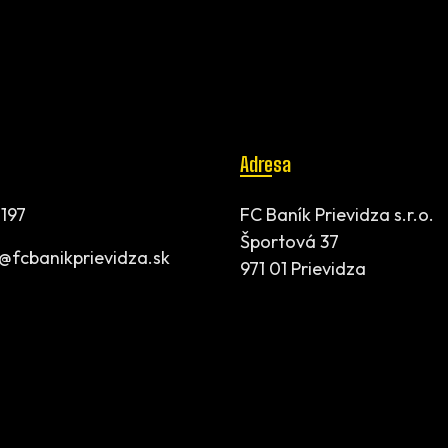
Adresa
197
FC Baník Prievidza s.r.o.
Športová 37
t@fcbanikprievidza.sk
971 01 Prievidza