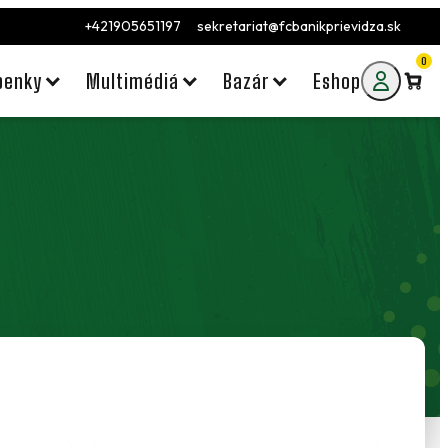
+421905651197
sekretariat@fcbanikprievidza.sk
0
penky
Multimédiá
Bazár
Eshop