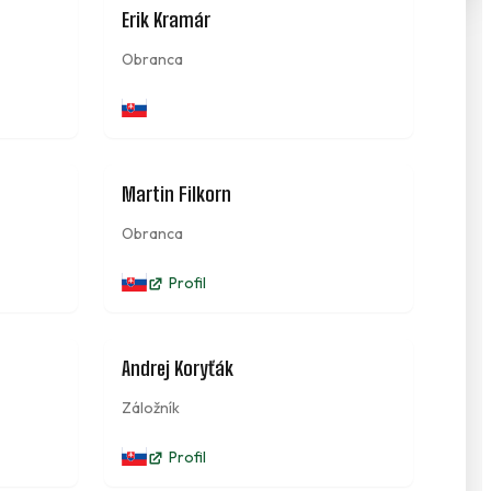
43
22
Erik Kramár
Obranca
23
12
Martin Filkorn
Obranca
Profil
10
7
Andrej Koryťák
Záložník
Profil