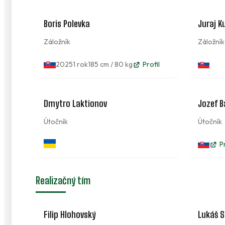
5
Boris Polevka
Juraj K
Záložník
Záložník
2025
1 rok
185 cm / 80 kg
Profil
13
Dmytro Laktionov
Jozef B
Útočník
Útočník
P
Realizačný tím
Filip Hlohovský
Lukáš S