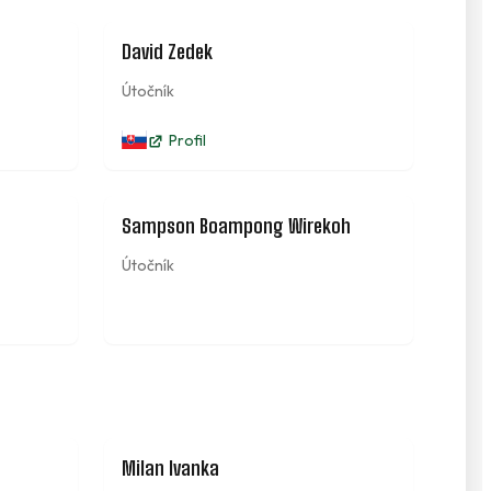
78
8
David Zedek
Útočník
Profil
15
29
Sampson Boampong Wirekoh
Útočník
Milan Ivanka