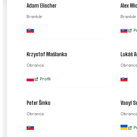
18
Adam Elischer
Alex Mi
Brankár
Brankár
P
4
Krzystof Mašlanka
Lukáš 
Obranca
Obranc
Profil
19
Peter Šinko
Vasyl 
Obranca
Obranc
P