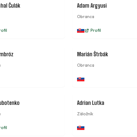
1
chal Čulák
Adam Argyusi
Obranca
rofil
Profil
2
Ambróz
Marián Štrbák
a
Obranca
31
Subotenko
Adrian Lutka
a
Záložník
rofil