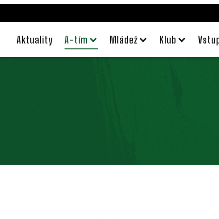
Aktuality
A-tím
Mládež
Klub
Vstu