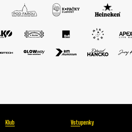
Klub
Vstupenky