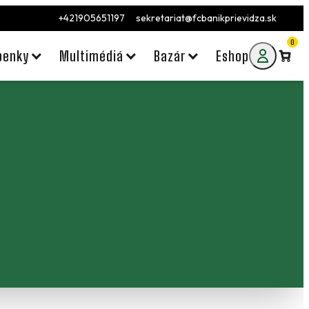
+421905651197
sekretariat@fcbanikprievidza.sk
0
penky
Multimédiá
Bazár
Eshop