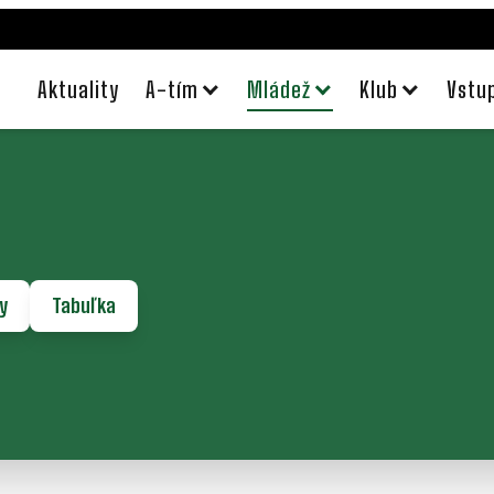
Aktuality
A-tím
Mládež
Klub
Vstu
y
Tabuľka