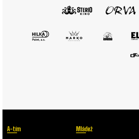
A-tím
Mládež