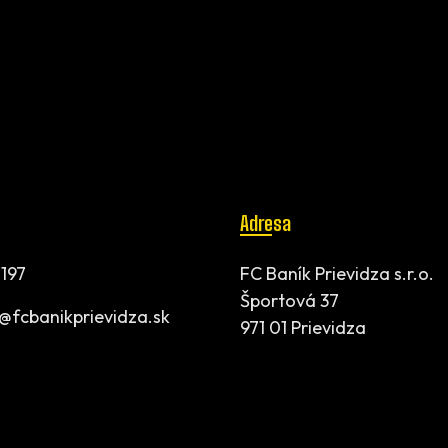
Adresa
197
FC Baník Prievidza s.r.o.
Športová 37
t@fcbanikprievidza.sk
971 01 Prievidza