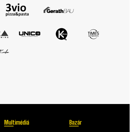
Multimédiá
Bazár