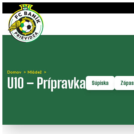
Preskočiť
na
obsah
Domov
Mládež
U10 – Prípravka
Súpiska
Zápas