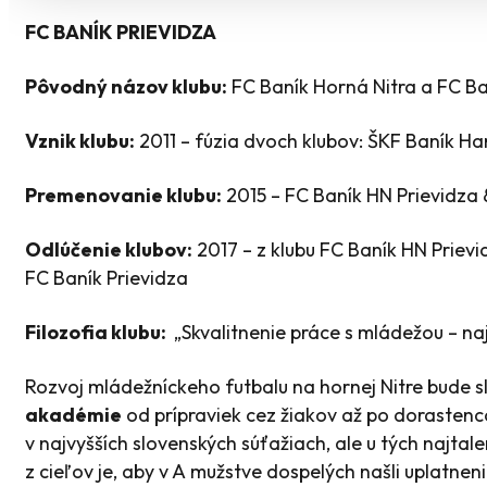
FC BANÍK PRIEVIDZA
Pôvodný názov klubu:
FC Baník Horná Nitra a FC Ba
Vznik klubu:
2011 – fúzia dvoch klubov: ŠKF Baník H
Premenovanie klubu:
2015 – FC Baník HN Prievidza 
Odlúčenie klubov:
2017 – z klubu FC Baník HN Prievi
FC Baník Prievidza
Filozofia klubu:
„Skvalitnenie práce s mládežou – naj
Rozvoj mládežníckeho futbalu na hornej Nitre bude 
akadémie
od prípraviek cez žiakov až po dorastenc
v najvyšších slovenských súťažiach, ale u tých najta
z cieľov je, aby v A mužstve dospelých našli uplatnen