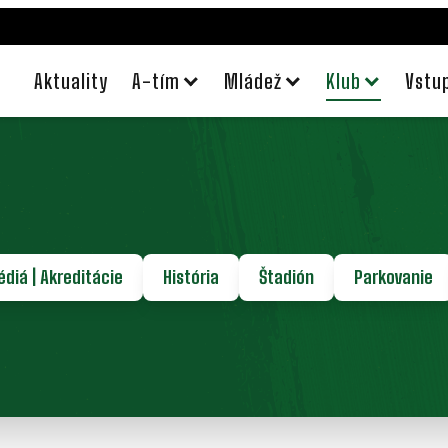
Aktuality
A-tím
Mládež
Klub
Vstu
diá | Akreditácie
História
Štadión
Parkovanie