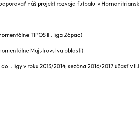
podporovať náš projekt rozvoja futbalu v Hornonitrians
omentálne TIPOS III. liga Západ)
momentálne Majstrovstva oblasti)
 do I. ligy v roku 2013/2014, sezóna 2016/2017 účasť v II.