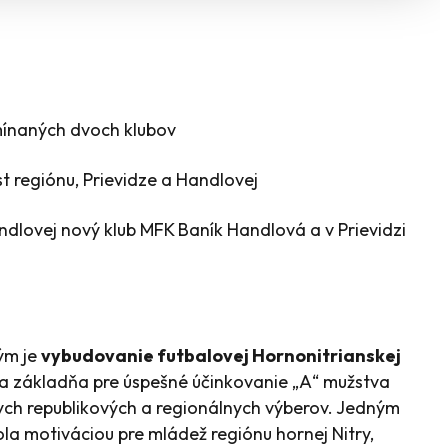
mínaných dvoch klubov
t regiónu, Prievidze a Handlovej
ndlovej nový klub MFK Baník Handlová a v Prievidzi
ým je
vybudovanie futbalovej Hornonitrianskej
ka základňa pre úspešné účinkovanie „A“ mužstva
ckych republikových a regionálnych výberov. Jedným
bola motiváciou pre mládež regiónu hornej Nitry,