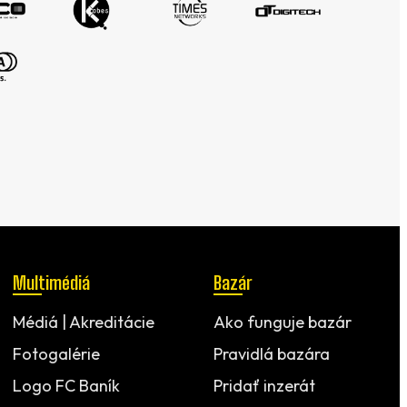
Multimédiá
Bazár
Médiá | Akreditácie
Ako funguje bazár
Fotogalérie
Pravidlá bazára
Logo FC Baník
Pridať inzerát