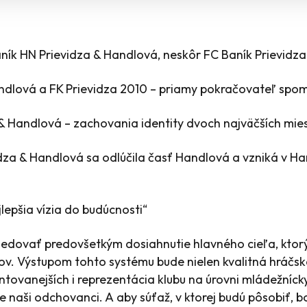
ník HN Prievidza & Handlová, neskôr FC Baník Prievidza
andlová a FK Prievidza 2010 – priamy pokračovateľ spo
& Handlová – zachovania identity dvoch najväčších mies
dza & Handlová sa odlúčila časť Handlová a vzniká v Ha
lepšia vízia do budúcnosti“
sledovať predovšetkým dosiahnutie hlavného cieľa, ktor
ov. Výstupom tohto systému bude nielen kvalitná hráčs
lentovanejších i reprezentácia klubu na úrovni mládežní
ie naši odchovanci. A aby súťaž, v ktorej budú pôsobiť, 