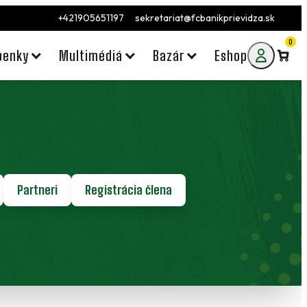
+421905651197
sekretariat@fcbanikprievidza.sk
0
penky
Multimédiá
Bazár
Eshop
Partneri
Registrácia člena