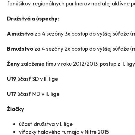
fanúšikov, regionálnych partnerov naďalej aktívne 
Družstvá a úspechy:
A mužstvo
za 4 sezóny 3x postup do vyššej súťaže (m
B mužstvo
za 4 sezóny 2x postup do vyššej súťaže (
Ženy
založenie tímu v roku 2012/2013, postup z II. ligy
U19
účasť SD v II. lige
U17
účasť MD v II. lige
Žiačky
účasť družstva v I. lige
víťazky halového turnaja v Nitre 2015