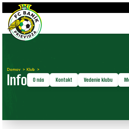
Preskočiť
na
obsah
Domov
Klub
Info
O nás
Kontakt
Vedenie klubu
Mé