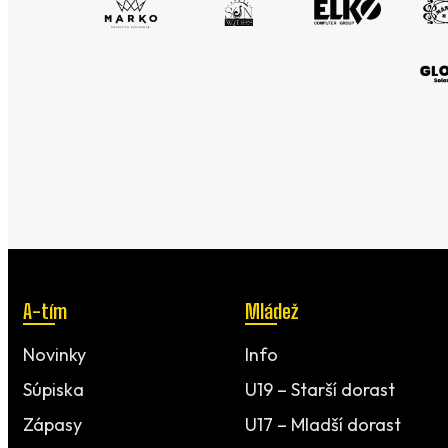
A-tím
Mládež
Novinky
Info
Súpiska
U19 – Starší dorast
Zápasy
U17 – Mladší dorast