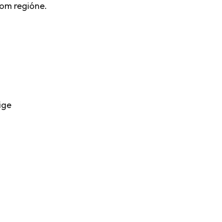
kom regióne.
lige