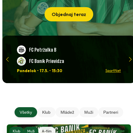
Objednaj teraz
FC Petržalka B
FC Baník Prievidza
Pondelok • 17.5. • 15:30
SportNet
Všetky
Klub
Mládež
Muži
Partneri
Klub
Muži
A-tím