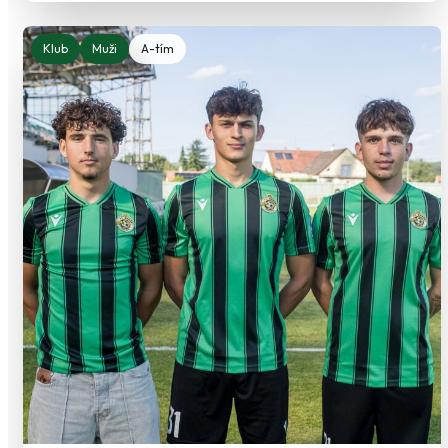
Klub
Muži
A-tím