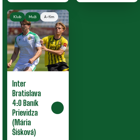
Klub
Muži
A-tím
Inter
Bratislava
4:0 Baník
Prievidza
(Mária
Šišková)