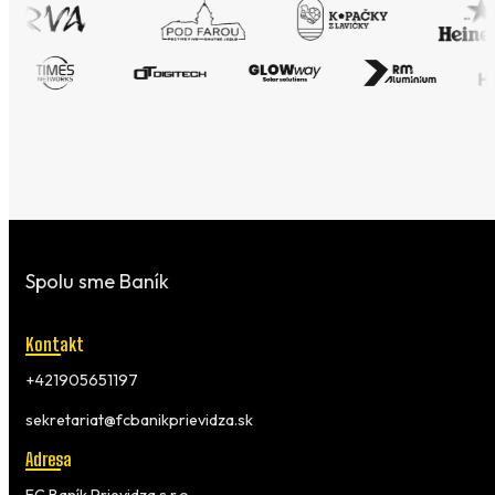
Spolu sme Baník
Kontakt
+421905651197
sekretariat@fcbanikprievidza.sk
Adresa