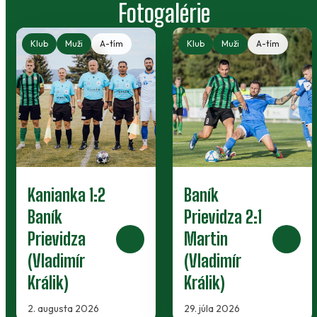
produktu.
Fotogalérie
Klub
Muži
A-tím
Klub
Muži
A-tím
Kanianka 1:2
Baník
Baník
Prievidza 2:1
Prievidza
Martin
(Vladimír
(Vladimír
Králik)
Králik)
2. augusta 2026
29. júla 2026