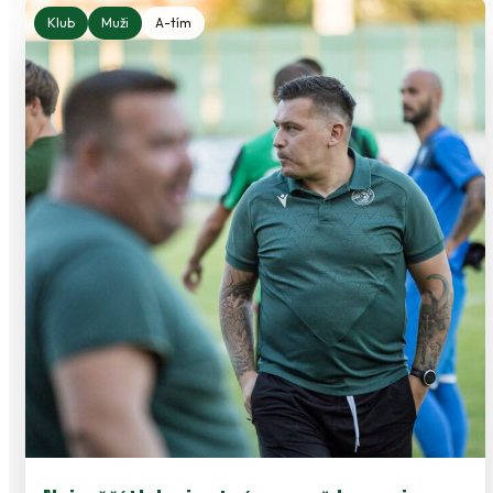
Klub
Muži
A-tím