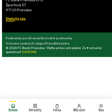
FC Baník Prievidza s.r.o.
Športová 37
971 01 Prievidza
Sledujte nás
Podmienky používania
Obchodné podmienky
Ochrana osobných údajov
Pravidlá bazára
© 2026 FC Baník Prievidza. Všetky práva vyhradené. Zo ♥ vytvorila
spoločnosť
DATATIME
Domov
Aktuality
Eshop
Môj účet
Viac