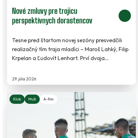
Nové zmluvy pre trojicu
perspektívnych dorastencov
Tesne pred štartom novej sezóny presvedčili
realizačný tím traja mladíci – Maroš Lahký, Filip
Krpelan a Ľudovít Lenhart. Prví dvaja…
29. júla 2026
Klub
Muži
A-tím