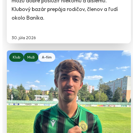
môžu dobre poslúžiť niekomu ďalšiemu.
Klubový bazár prepája rodičov, členov a ľudí
okolo Baníka.
30. júla 2026
Klub
Muži
A-tím