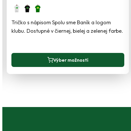
Tričko s nápisom Spolu sme Baník a logom
klubu. Dostupné v čiernej, bielej a zelenej farbe.
Tento
Výber možností
produkt
má
viacero
variantov.
Možnosti
si
môžete
vybrať
na
stránke