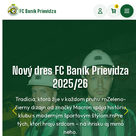
Preskočiť
0
FC Baník Prievidza
na
Otvo
obsah
Nový dres FC Baník Prievidza
2025/26
Tradícia, ktorá žije v každom pruhu.rnZeleno-
čierny dizajn od značky Macron spája históriu
klubu s moderným športovým štýlom.rnPre
tých, ktorí hrajú srdcom – na ihrisku aj mimo
neho.