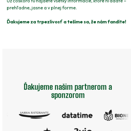
Už čoskoro tu nájdete všetky informácie, ktoré hľadáte –
prehľadne, jasne a v plnej forme.
Ďakujeme za trpezlivosť a tešíme sa, že nám fandíte!
Ďakujeme našim partnerom a
sponzorom