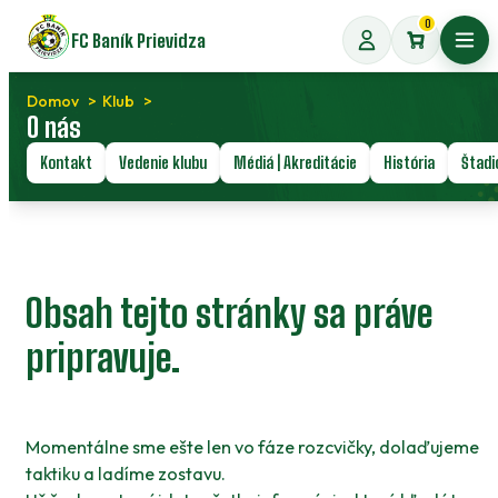
Preskočiť
0
FC Baník Prievidza
na
Otvo
obsah
Domov
Klub
O nás
Kontakt
Vedenie klubu
Médiá | Akreditácie
História
Štadi
Obsah tejto stránky sa práve
pripravuje.
Momentálne sme ešte len vo fáze rozcvičky, dolaďujeme
taktiku a ladíme zostavu.