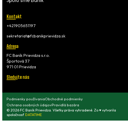
Spolu sme Baník
Kontakt
+421905651197
sekretariat@fcbanikprievidza.sk
Adresa
FC Baník Prievidza s.r.o.
Športová 37
971 01 Prievidza
Sledujte nás
Podmienky používania
Obchodné podmienky
Ochrana osobných údajov
Pravidlá bazára
© 2026 FC Baník Prievidza. Všetky práva vyhradené. Zo ♥ vytvorila
spoločnosť
DATATIME