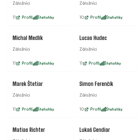
Záložníci
Záložníci
11
Profil
10
Profil
Štatistiky
Štatistiky
10
11
Michal Medlík
Lucas Hudec
Záložníci
Záložníci
11
Profil
11
Profil
Štatistiky
Štatistiky
12
13
Marek Štetiar
Simon Ferenčík
Záložníci
Záložníci
11
Profil
10
Profil
Štatistiky
Štatistiky
14
15
Matias Richter
Lukaš Gendiar