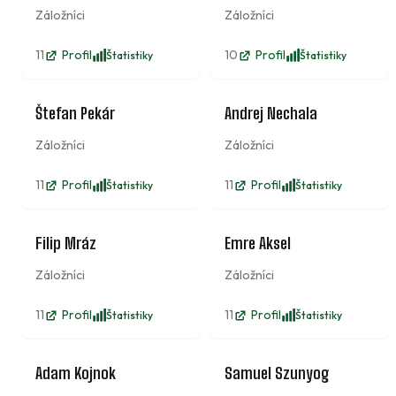
Záložníci
Záložníci
11
Profil
10
Profil
Štatistiky
Štatistiky
4
5
Štefan Pekár
Andrej Nechala
Záložníci
Záložníci
11
Profil
11
Profil
Štatistiky
Štatistiky
6
7
Filip Mráz
Emre Aksel
Záložníci
Záložníci
11
Profil
11
Profil
Štatistiky
Štatistiky
8
9
Adam Kojnok
Samuel Szunyog