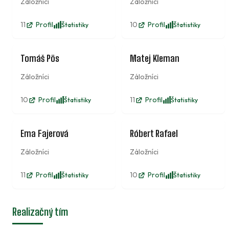
Záložníci
Záložníci
11
Profil
10
Profil
Štatistiky
Štatistiky
16
17
Tomáš Pös
Matej Kleman
Záložníci
Záložníci
10
Profil
11
Profil
Štatistiky
Štatistiky
18
19
Ema Fajerová
Róbert Rafael
Záložníci
Záložníci
11
Profil
10
Profil
Štatistiky
Štatistiky
Realizačný tím