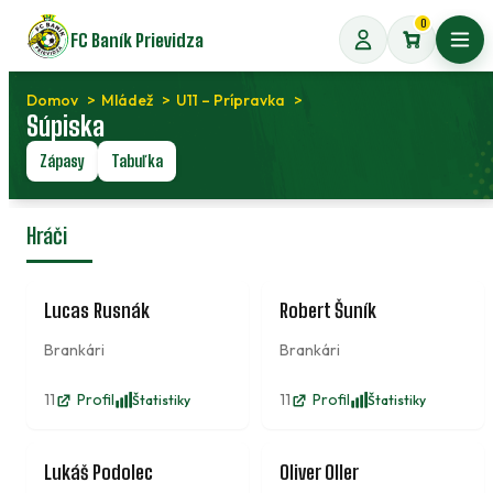
Preskočiť
0
FC Baník Prievidza
na
Otvo
obsah
Domov
Mládež
U11 – Prípravka
Súpiska
Zápasy
Tabuľka
Hráči
1
24
Lucas Rusnák
Robert Šuník
Brankári
Brankári
11
Profil
11
Profil
Štatistiky
Štatistiky
2
3
Lukáš Podolec
Oliver Oller