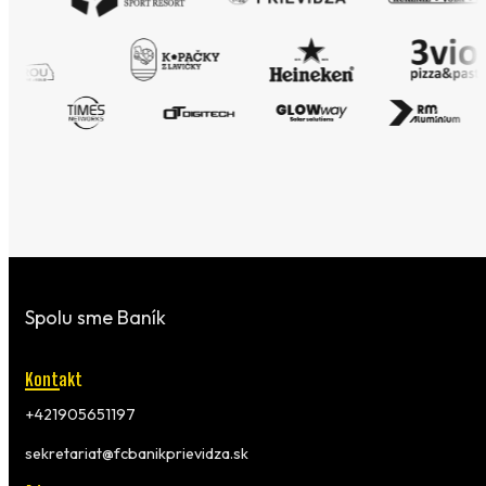
Spolu sme Baník
Kontakt
+421905651197
sekretariat@fcbanikprievidza.sk