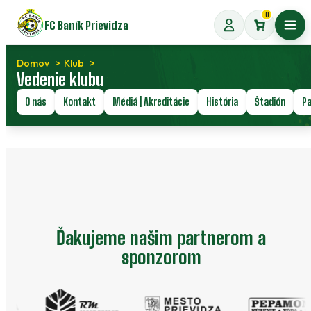
Preskočiť
0
FC Baník Prievidza
na
Otvo
obsah
Domov
Klub
Vedenie klubu
O nás
Kontakt
Médiá | Akreditácie
História
Štadión
Pa
Ďakujeme našim partnerom a
sponzorom