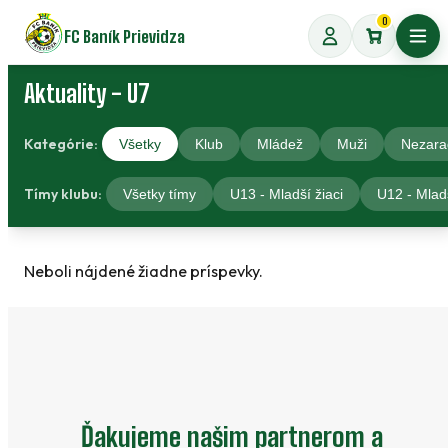
Preskočiť
0
FC Baník Prievidza
na
Otvo
obsah
Aktuality - U7
Kategórie:
Všetky
Klub
Mládež
Muži
Nezara
Tímy klubu:
Všetky tímy
U13 - Mladší žiaci
U12 - Mladš
Neboli nájdené žiadne príspevky.
Ďakujeme našim partnerom a