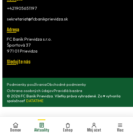
+421905651197
sekretariat@fcbanikprievidza.sk
Adresa
FC Baník Prievidza s.r.o.
Športová 37
971 01 Prievidza
Sledujte nás
Podmienky používania
Obchodné podmienky
Ochrana osobných údajov
Pravidlá bazára
© 2026 FC Baník Prievidza. Všetky práva vyhradené. Zo ♥ vytvorila
spoločnosť
DATATIME
Domov
Aktuality
Eshop
Môj účet
Viac