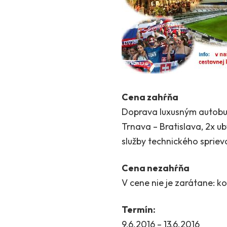
Cena zahŕňa
Doprava luxusným autobusom
Trnava – Bratislava, 2x u
služby technického spriev
Cena nezahŕňa
V cene nie je zarátane: k
Termín:
9.6.2016 – 13.6.2016