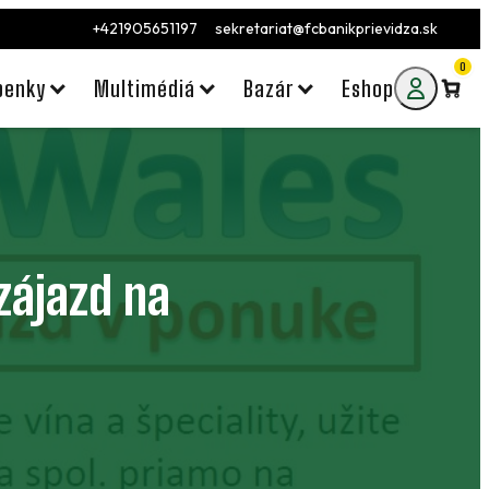
+421905651197
sekretariat@fcbanikprievidza.sk
0
penky
Multimédiá
Bazár
Eshop
zájazd na