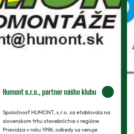
Paspol s.r.o., nový partner nášho
klubu
Spoločnosť Paspol sa drevárskou výrobou
zaoberáme od roku 2001. Činnosť