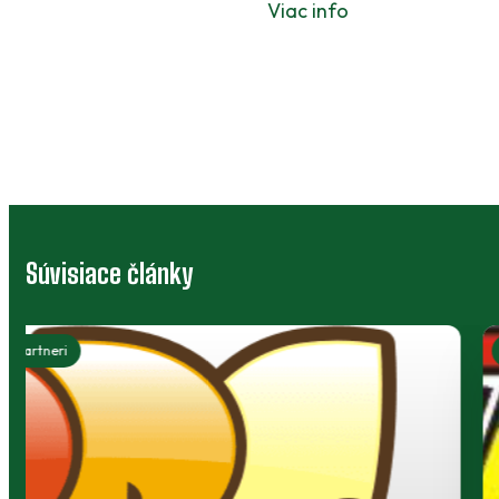
Viac info
Súvisiace články
Partneri