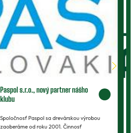
Horský hotel Remata***, nový
partner nášho klubu
Horský hotel Remata*** - wellnes - kongres
hotel - je situovaný v malebnom prostredí,