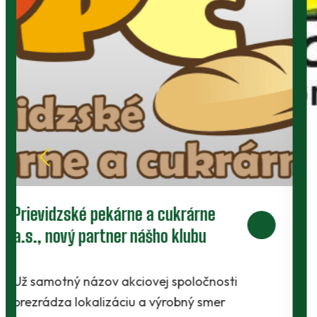
Humont s.r.o., partner nášho klubu
Spoločnosť HUMONT, s.r.o. sa etablovala na
slovenskom trhu stavebníctva v regióne
Prievidza v roku 1996, odkedy sa venuje