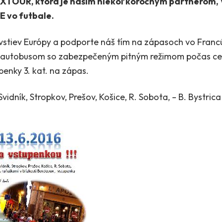
XTOUR, ktorá je našim niekoľkoročným partnerom, 
E vo futbale.
vstiev Európy a podporte náš tím na zápasoch vo Fran
utobusom so zabezpečeným pitným režimom počas ces
penky 3. kat. na zápas.
idník, Stropkov, Prešov, Košice, R. Sobota, – B. Bystrica