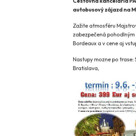
Cestovná kancelária PA
autobusový zájazd na M
Zažite atmosféru Majstro
zabezpečená pohodlným a
Bordeaux a v cene aj vstu
Nastupy mozne po trase: Sv
Bratislava,