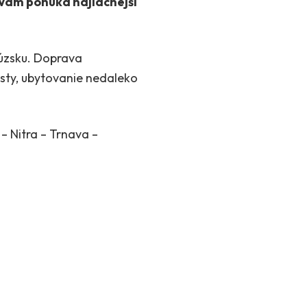
Vám ponúka najlacnejší
cúzsku. Doprava
ty, ubytovanie nedaleko
 – Nitra – Trnava –