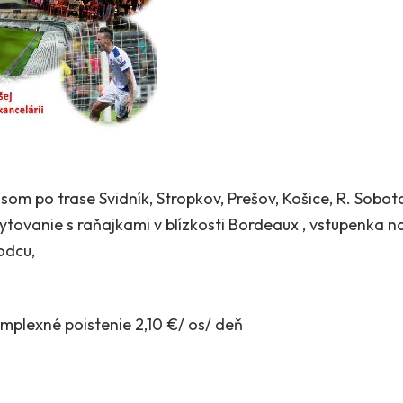
 po trase Svidník, Stropkov, Prešov, Košice, R. Sobota, 
bytovanie s raňajkami v blízkosti Bordeaux , vstupenka n
odcu,
omplexné poistenie 2,10 €/ os/ deň