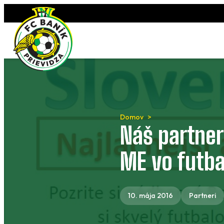
Preskočiť
na
obsah
Domov
Náš partner
ME vo futba
10. mája 2016
Partneri