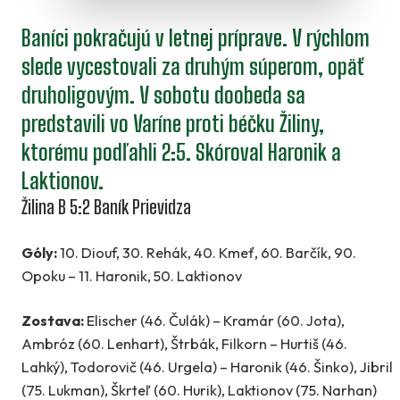
Baníci pokračujú v letnej príprave. V rýchlom
slede vycestovali za druhým súperom, opäť
druholigovým. V sobotu doobeda sa
predstavili vo Varíne proti béčku Žiliny,
ktorému podľahli 2:5. Skóroval Haronik a
Laktionov.
Žilina B 5:2 Baník Prievidza
Góly:
10. Diouf, 30. Rehák, 40. Kmeť, 60. Barčík, 90.
Opoku – 11. Haronik, 50. Laktionov
Zostava:
Elischer (46. Čulák) – Kramár (60. Jota),
Ambróz (60. Lenhart), Štrbák, Filkorn – Hurtiš (46.
Lahký), Todorovič (46. Urgela) – Haronik (46. Šinko), Jibril
(75. Lukman), Škrteľ (60. Hurik), Laktionov (75. Narhan)