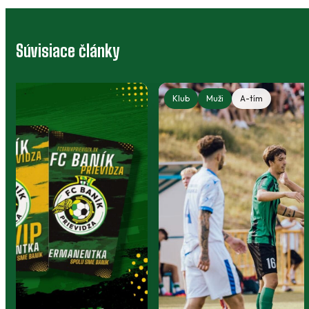
Súvisiace články
Klub
Muži
A-tím