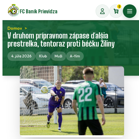
Preskočiť
0
FC Baník Prievidza
na
Otvo
obsah
Domov
V druhom prípravnom zápase ďalšia
prestrelka, tentoraz proti béčku Žiliny
4. júla 2026
Klub
Muži
A-tím