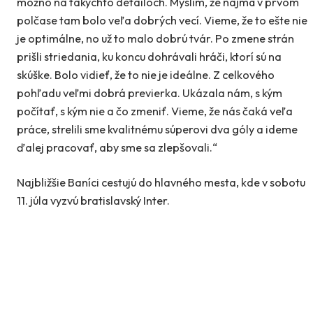
možno na takýchto detailoch. Myslím, že najmä v prvom
polčase tam bolo veľa dobrých vecí. Vieme, že to ešte nie
je optimálne, no už to malo dobrú tvár. Po zmene strán
prišli striedania, ku koncu dohrávali hráči, ktorí sú na
skúške. Bolo vidieť, že to nie je ideálne. Z celkového
pohľadu veľmi dobrá previerka. Ukázala nám, s kým
počítať, s kým nie a čo zmeniť. Vieme, že nás čaká veľa
práce, strelili sme kvalitnému súperovi dva góly a ideme
ďalej pracovať, aby sme sa zlepšovali.“
Najbližšie Baníci cestujú do hlavného mesta, kde v sobotu
11. júla vyzvú bratislavský Inter.