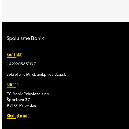
Spolu sme Baník
Kontakt
+421905651197
sekretariat@fcbanikprievidza.sk
Adresa
FC Baník Prievidza s.r.o.
Športová 37
971 01 Prievidza
Sledujte nás