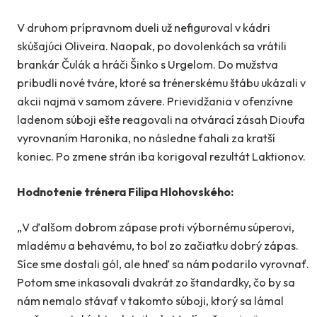
V druhom prípravnom dueli už nefiguroval v kádri
skúšajúci Oliveira. Naopak, po dovolenkách sa vrátili
brankár Čulák a hráči Šinko s Urgelom. Do mužstva
pribudli nové tváre, ktoré sa trénerskému štábu ukázali v
akcii najmä v samom závere. Prievidžania v ofenzívne
ladenom súboji ešte reagovali na otvárací zásah Dioufa
vyrovnaním Haronika, no následne ťahali za kratší
koniec. Po zmene strán iba korigoval rezultát Laktionov.
Hodnotenie trénera Filipa Hlohovského:
„V ďalšom dobrom zápase proti výbornému súperovi,
mladému a behavému, to bol zo začiatku dobrý zápas.
Síce sme dostali gól, ale hneď sa nám podarilo vyrovnať.
Potom sme inkasovali dvakrát zo štandardky, čo by sa
nám nemalo stávať v takomto súboji, ktorý sa lámal