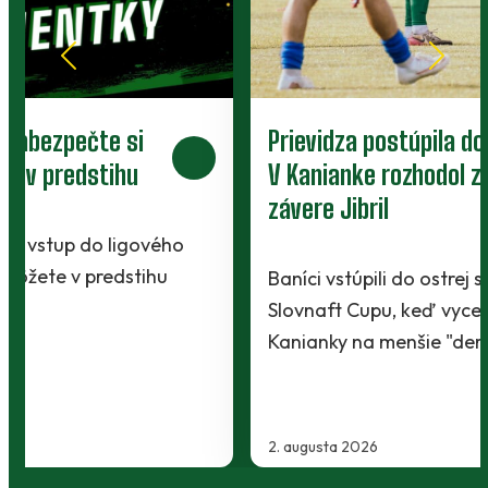
Prievidza postúpila do 2. kola pohára.
V Kanianke rozhodol z penalty v
závere Jibril
Baníci vstúpili do ostrej sezóny súbojom 1. kola
Slovnaft Cupu, keď vycestovali do neďalekej
Kanianky na menšie "derby". Takmer 700…
2. augusta 2026
…