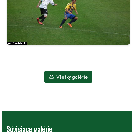
Všetky galérie
Súvisiace galérie