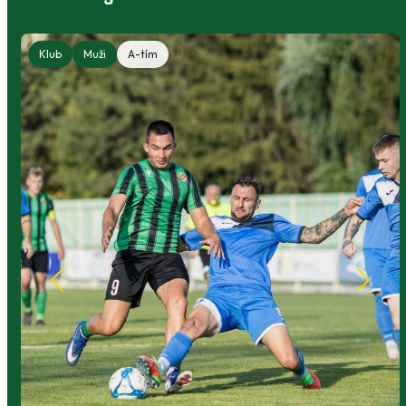
Klub
Muži
A-tím