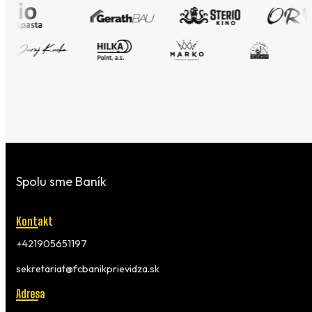
Spolu sme Baník
Kontakt
+421905651197
sekretariat@fcbanikprievidza.sk
Adresa