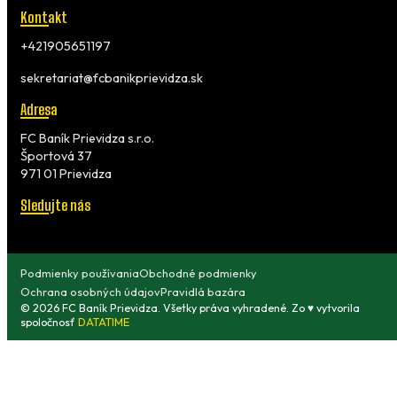
Kontakt
+421905651197
sekretariat@fcbanikprievidza.sk
Adresa
FC Baník Prievidza s.r.o.
Športová 37
971 01 Prievidza
Sledujte nás
Podmienky používania
Obchodné podmienky
Ochrana osobných údajov
Pravidlá bazára
© 2026 FC Baník Prievidza. Všetky práva vyhradené. Zo ♥ vytvorila
spoločnosť
DATATIME