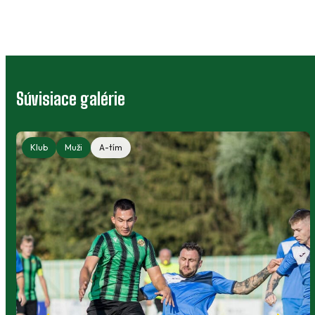
Súvisiace galérie
Klub
Muži
A-tím