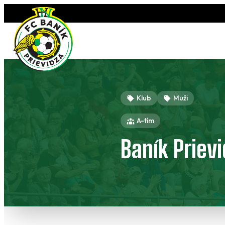
Preskočiť
na
obsah
Klub
Muži
A-tím
Baník Prievi