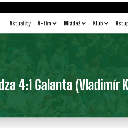
Aktuality
A-tím
Mládež
Klub
Vstu
dza 4:1 Galanta (Vladimír K