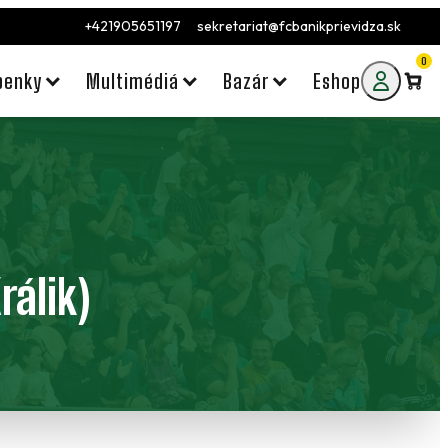
+421905651197
sekretariat@fcbanikprievidza.sk
0
penky
Multimédiá
Bazár
Eshop
rálik)