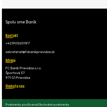
Spolu sme Baník
Kontakt
+421905651197
sekretariat@fcbanikprievidza.sk
Adresa
FC Baník Prievidza s.r.o.
Športová 37
971 01 Prievidza
Sledujte nás
Podmienky používania
Obchodné podmienky