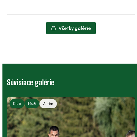
Všetky galérie
Súvisiace galérie
Klub
Muži
A-tím