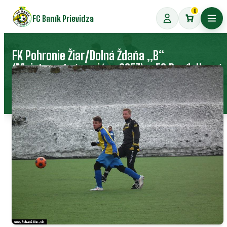
Preskočiť
0
FC Baník Prievidza
na
Otvo
obsah
FK Pohronie Žiar/Dolná Ždaňa „B“
(Majstrovstvá regiónu SSFZ) – FC Baník Horná
Nitra
17. februára 2013
17 fotografií