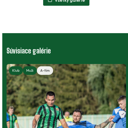
Súvisiace galérie
Klub
Muži
A-tím