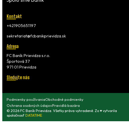
Kontakt
+421905651197
sekretariat@fcbanikprievidza.sk
Adresa
FC Baník Prievidza s.r.o.
Športová 37
971 01 Prievidza
Sledujte nás
Podmienky používania
Obchodné podmienky
Ochrana osobných údajov
Pravidlá bazára
© 2026 FC Baník Prievidza. Všetky práva vyhradené. Zo ♥ vytvorila
spoločnosť
DATATIME