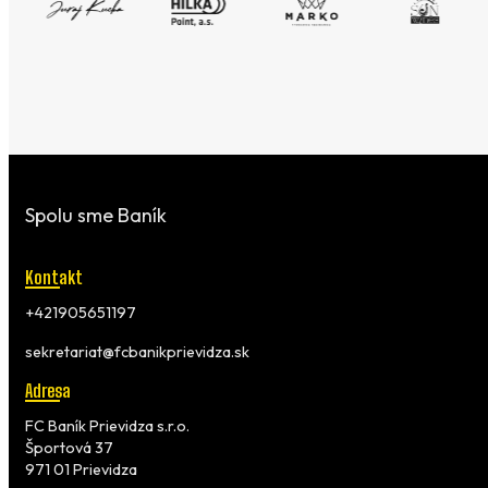
Spolu sme Baník
Kontakt
+421905651197
sekretariat@fcbanikprievidza.sk
Adresa
FC Baník Prievidza s.r.o.
Športová 37
971 01 Prievidza