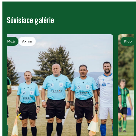
Súvisiace galérie
Klub
Muži
A-tím