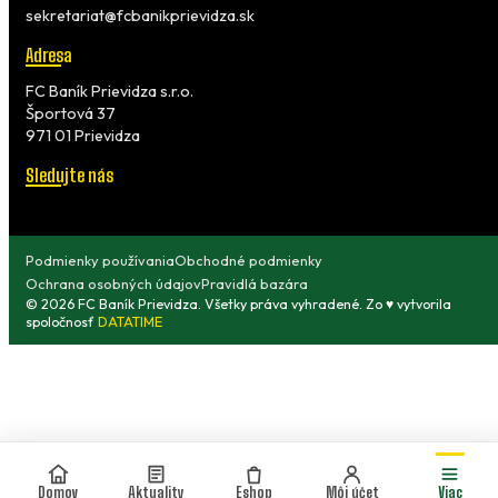
sekretariat@fcbanikprievidza.sk
Adresa
FC Baník Prievidza s.r.o.
Športová 37
971 01 Prievidza
Sledujte nás
Podmienky používania
Obchodné podmienky
Ochrana osobných údajov
Pravidlá bazára
© 2026 FC Baník Prievidza. Všetky práva vyhradené. Zo ♥ vytvorila
spoločnosť
DATATIME
Domov
Aktuality
Eshop
Môj účet
Viac