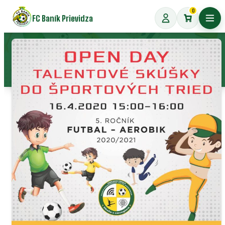
Preskočiť
0
FC Baník Prievidza
na
Otvo
obsah
OPEN DAY 2020
17. februára 2020
2 fotografií