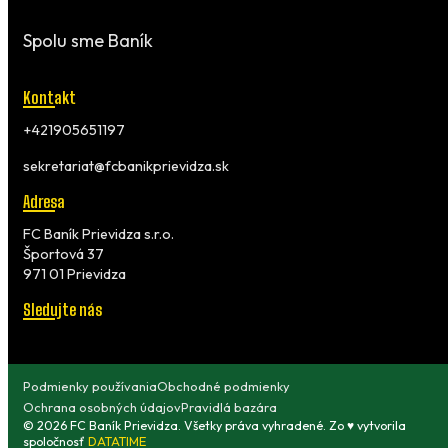
Spolu sme Baník
Kontakt
+421905651197
sekretariat@fcbanikprievidza.sk
Adresa
FC Baník Prievidza s.r.o.
Športová 37
971 01 Prievidza
Sledujte nás
Podmienky používania
Obchodné podmienky
Ochrana osobných údajov
Pravidlá bazára
© 2026 FC Baník Prievidza. Všetky práva vyhradené. Zo ♥ vytvorila
spoločnosť
DATATIME