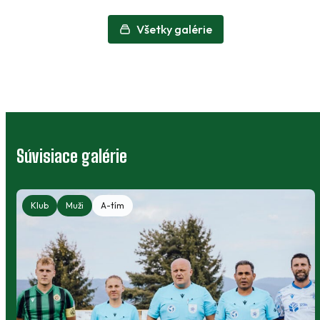
Všetky galérie
Súvisiace galérie
Klub
Muži
A-tím