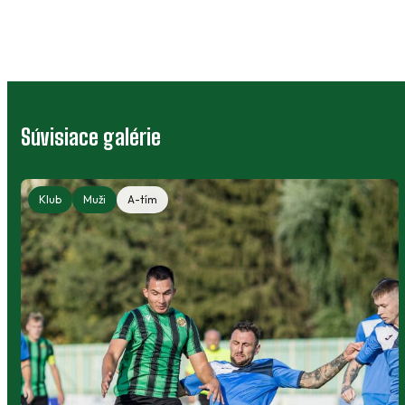
Súvisiace galérie
Klub
Muži
A-tím