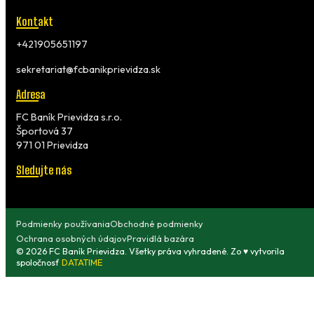
Kontakt
+421905651197
sekretariat@fcbanikprievidza.sk
Adresa
FC Baník Prievidza s.r.o.
Športová 37
971 01 Prievidza
Sledujte nás
Podmienky používania
Obchodné podmienky
Ochrana osobných údajov
Pravidlá bazára
© 2026 FC Baník Prievidza. Všetky práva vyhradené. Zo ♥ vytvorila
spoločnosť
DATATIME