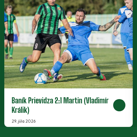
Baník Prievidza 2:0 Senec (Vladimír
Králik)
25. mája 2026