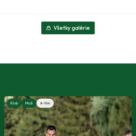
Všetky galérie
Klub
Muži
A-tím