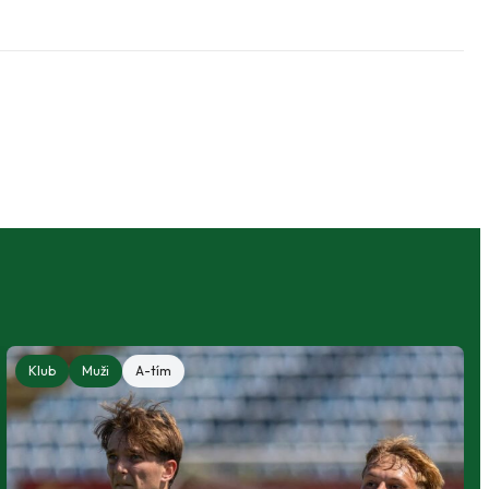
Klub
Muži
A-tím