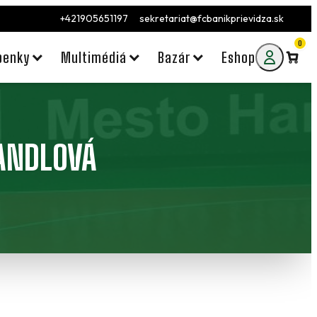
+421905651197
sekretariat@fcbanikprievidza.sk
0
penky
Multimédiá
Bazár
Eshop
ANDLOVÁ