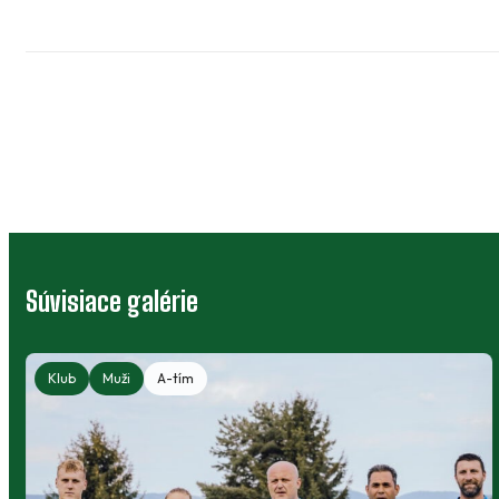
Súvisiace galérie
Klub
Muži
A-tím