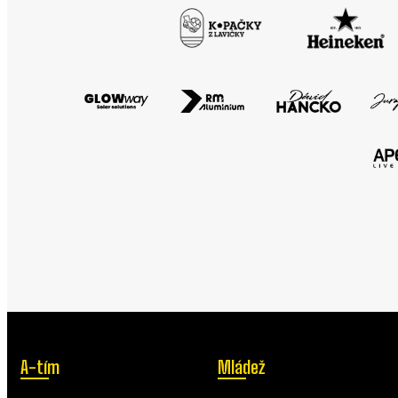
A-tím
Mládež