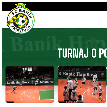
Preskočiť
na
obsah
TURNAJ O P
26. novembra 2012
4 foto