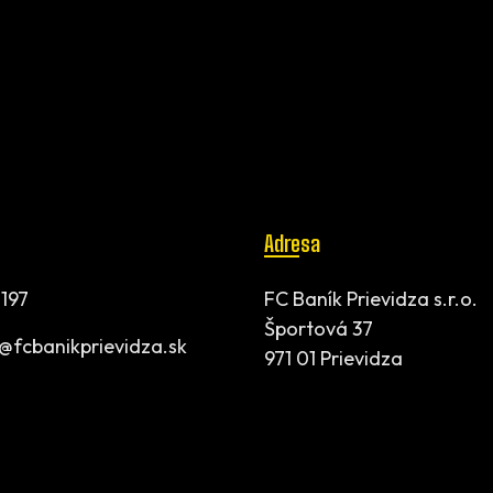
Adresa
197
FC Baník Prievidza s.r.o.
Športová 37
t@fcbanikprievidza.sk
971 01 Prievidza