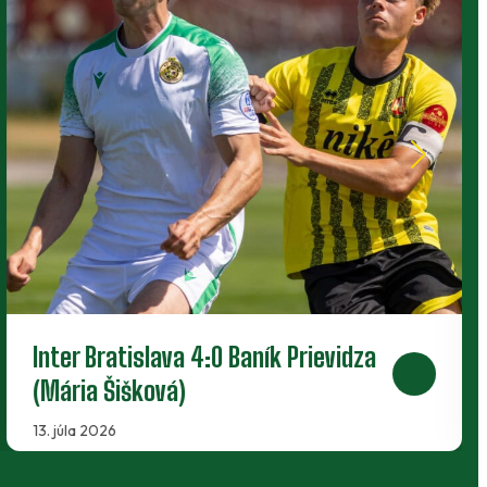
Baník Prievidza 3:0 DAC Dunajská
Streda B (Erika Kollárová)
12. mája 2026