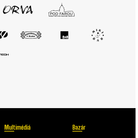
Multimédiá
Bazár