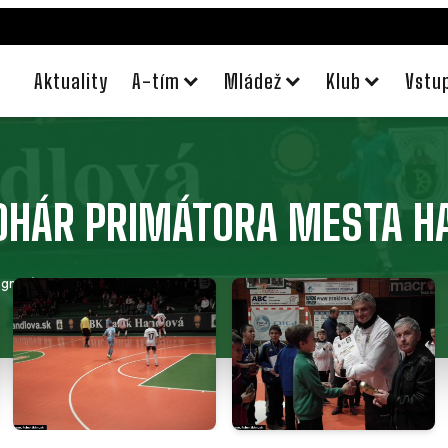
Aktuality
A-tím
Mládež
Klub
Vstu
OHÁR PRIMÁTORA MESTA H
grafií