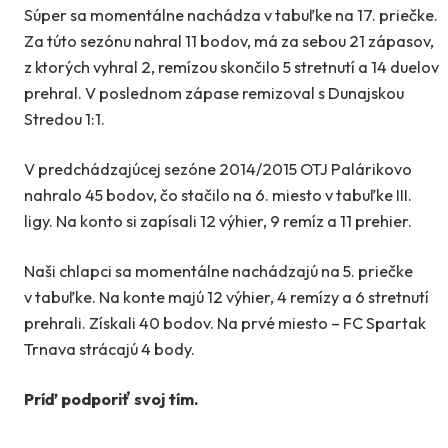
Súper sa momentálne nachádza v tabuľke na 17. priečke.
Za túto sezónu nahral 11 bodov, má za sebou 21 zápasov,
z ktorých vyhral 2, remízou skončilo 5 stretnutí a 14 duelov
prehral. V poslednom zápase remizoval s Dunajskou
Stredou 1:1.
V predchádzajúcej sezóne 2014/2015 OTJ Palárikovo
nahralo 45 bodov, čo stačilo na 6. miesto v tabuľke III.
ligy. Na konto si zapísali 12 výhier, 9 remíz a 11 prehier.
Naši chlapci sa momentálne nachádzajú na 5. priečke
v tabuľke. Na konte majú 12 výhier, 4 remízy a 6 stretnutí
prehrali. Získali 40 bodov. Na prvé miesto – FC Spartak
Trnava strácajú 4 body.
Príď podporiť svoj tím.