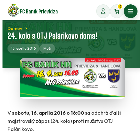
Preskočiť
0
FC Baník Prievidza
na
Otvo
obsah
Domov
24. kolo s OTJ Palárikovo doma!
15. apríla 2016
Muži
V
sobotu,
16. apríla 2016 o 16:00
sa odohrá ďalší
majstrovský zápas (24. kolo) proti mužstvu OTJ
Palárikovo.