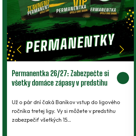
Prievidza postúpila do 2. kola pohára.
V Kanianke rozhodol z penalty v
závere Jibril
o
Baníci vstúpili do ostrej sezóny súbojom 1. kol
Slovnaft Cupu, keď vycestovali do neďalekej
Kanianky na menšie "derby". Takmer 700…