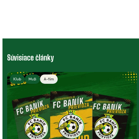
Súvisiace články
Klub
Muži
A-tím