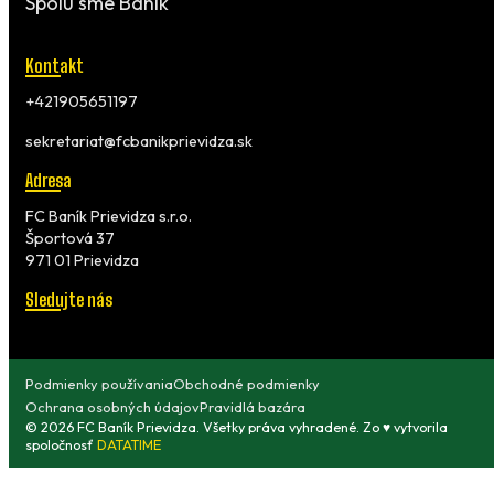
Spolu sme Baník
Kontakt
+421905651197
sekretariat@fcbanikprievidza.sk
Adresa
FC Baník Prievidza s.r.o.
Športová 37
971 01 Prievidza
Sledujte nás
Podmienky používania
Obchodné podmienky
Ochrana osobných údajov
Pravidlá bazára
© 2026 FC Baník Prievidza. Všetky práva vyhradené. Zo ♥ vytvorila
spoločnosť
DATATIME