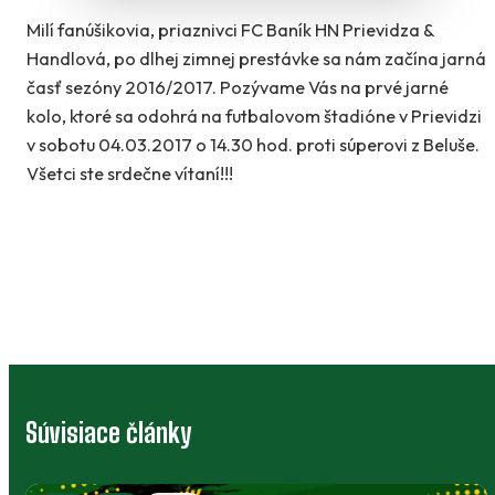
Milí fanúšikovia, priaznivci FC Baník HN Prievidza &
Handlová, po dlhej zimnej prestávke sa nám začína jarná
časť sezóny 2016/2017. Pozývame Vás na prvé jarné
kolo, ktoré sa odohrá na futbalovom štadióne v Prievidzi
v sobotu 04.03.2017 o 14.30 hod. proti súperovi z Beluše.
Všetci ste srdečne vítaní!!!
Súvisiace články