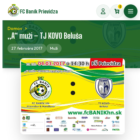
Preskočiť
0
FC Baník Prievidza
na
Otvo
obsah
Domov
„A“ muži – TJ KOVO Beluša
27. februára 2017
Muži