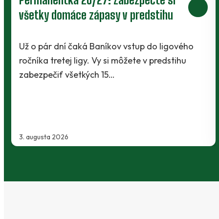
V Kanianke rozhodol z penalty v
závere Jibril
o
Baníci vstúpili do ostrej sezóny súbojom 1. kol
Slovnaft Cupu, keď vycestovali do neďalekej
Kanianky na menšie "derby". Takmer 700…
2. augusta 2026