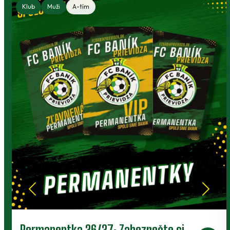
Klub
Muži
A-tím
Prievidza postúpila do 2. kola pohára.