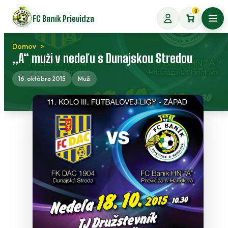
Preskočiť
0
FC Baník Prievidza
na
Otvo
obsah
Domov
„A“ muži v nedeľu s Dunajskou Stredou
16. októbra 2015
Muži