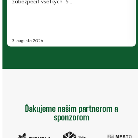
Slovnaft Cupu, keď vycestovali do neďalekej
Kanianky na menšie "derby". Takmer 700…
2. augusta 2026
Ďakujeme našim partnerom a
sponzorom