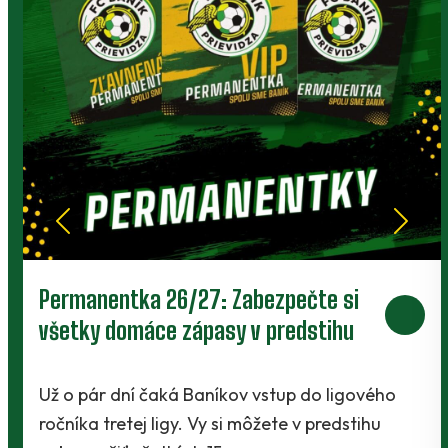
Prievidza postúpila do 2. kola pohára.
V Kanianke rozhodol z penalty v
závere Jibril
o
Baníci vstúpili do ostrej sezóny súbojom 1. kol