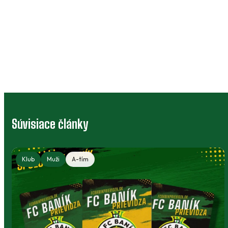
Súvisiace články
Klub
Muži
A-tím