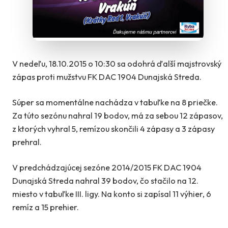
V nedeľu, 18.10.2015 o 10:30 sa odohrá ďalší majstrovský
zápas proti mužstvu FK DAC 1904 Dunajská Streda.
Súper sa momentálne nachádza v tabuľke na 8 priečke.
Za túto sezónu nahral 19 bodov, má za sebou 12 zápasov,
z ktorých vyhral 5, remízou skončili 4 zápasy a 3 zápasy
prehral.
V predchádzajúcej sezóne 2014/2015 FK DAC 1904
Dunajská Streda nahral 39 bodov, čo stačilo na 12.
miesto v tabuľke III. ligy. Na konto si zapísal 11 výhier, 6
remíz a 15 prehier.