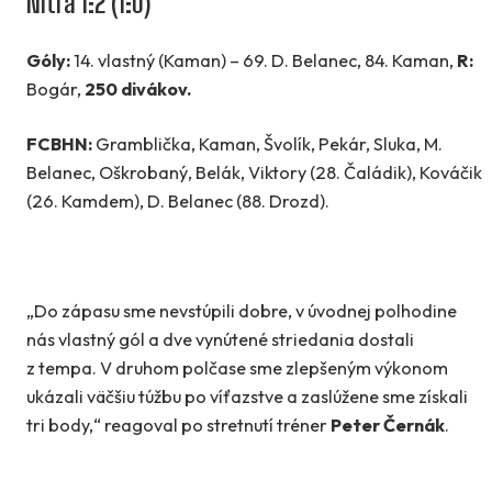
Nitra 1:2 (1:0)
Góly:
14. vlastný (Kaman) – 69. D. Belanec, 84. Kaman,
R:
Bogár,
250 divákov.
FCBHN:
Gramblička, Kaman, Švolík, Pekár, Sluka, M.
Belanec, Oškrobaný, Belák, Viktory (28. Čaládik), Kováčik
(26. Kamdem), D. Belanec (88. Drozd).
„Do zápasu sme nevstúpili dobre, v úvodnej polhodine
nás vlastný gól a dve vynútené striedania dostali
z tempa. V druhom polčase sme zlepšeným výkonom
ukázali väčšiu túžbu po víťazstve a zaslúžene sme získali
tri body,“ reagoval po stretnutí tréner
Peter Černák
.