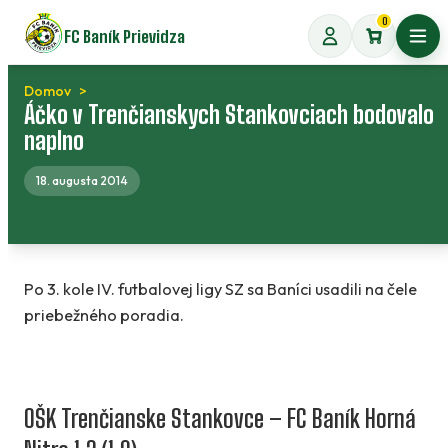
Preskočiť
0
FC Baník Prievidza
na
Otvo
obsah
Domov
Áčko v Trenčianskych Stankovciach bodovalo
naplno
18. augusta 2014
Po 3. kole IV. futbalovej ligy SZ sa Baníci usadili na čele
priebežného poradia.
OŠK Trenčianske Stankovce
– FC Baník Horná