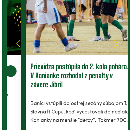
Prievidza postúpila do 2. kola pohára.
V Kanianke rozhodol z penalty v
závere Jibril
Baníci vstúpili do ostrej sezóny súbojom 1. kola
Slovnaft Cupu, keď vycestovali do neďalekej
Kanianky na menšie "derby". Takmer 700…