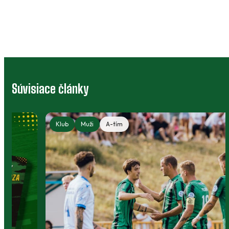
Súvisiace články
Klub
Muži
A-tím