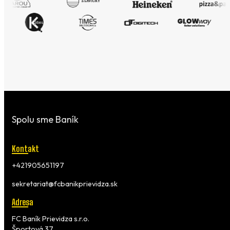
Spolu sme Baník
Kontakt
+421905651197
sekretariat@fcbanikprievidza.sk
Adresa
FC Baník Prievidza s.r.o.
Športová 37