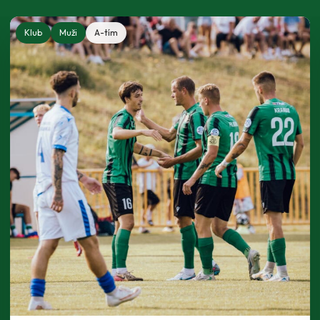
Klub
Muži
A-tím