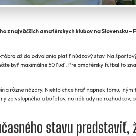
o z najväčších amatérskych klubov na Slovensku – F
któbra až do odvolania platiť núdzový stav. Na športo
ôže byť maximálne 50 ľudí. Pre amatérsky futbal to z
šíria rôzne názory. Niekto chce hrať napriek tomu, iným 
príjmy zo vstupného a bufetov, no náklady na rozhodcov, 
účasného stavu predstaviť, ž