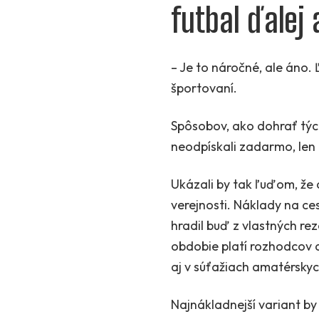
futbal ďalej
– Je to náročné, ale áno.
športovaní.
Spôsobov, ako dohrať tých 
neodpískali zadarmo, len p
Ukázali by tak ľuďom, že aj
verejnosti. Náklady na ces
hradil buď z vlastných rez
obdobie platí rozhodcov a
aj v súťažiach amatérskyc
Najnákladnejší variant by