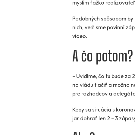
myslím ťažko realizovate
Podobných spôsobom by moh
nich, veď sme povinní záp
video.
A čo potom?
– Uvidíme, čo tu bude za 2
na vládu tlačiť a možno 
pre rozhodcov a delegáto
Keby sa situácia s korona
jar dohrať len 2 – 3 zápa