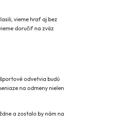
sili, vieme hrať aj bez
vieme doručiť na zväz
né športové odvetvia budú
 peniaze na odmeny nielen
týždne a zostalo by nám na