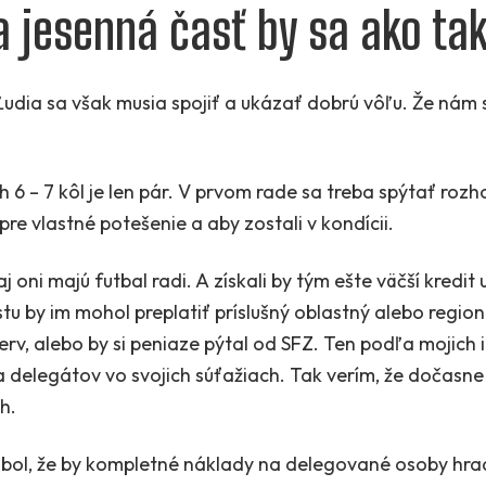
 a jesenná časť by sa ako ta
 Ľudia sa však musia spojiť a ukázať dobrú vôľu. Že nám 
6 – 7 kôl je len pár. V prvom rade sa treba spýtať rozho
re vlastné potešenie a aby zostali v kondícii.
 oni majú futbal radi. A získali by tým ešte väčší kredit 
tu by im mohol preplatiť príslušný oblastný alebo region
erv, alebo by si peniaze pýtal od SFZ. Ten podľa mojich 
 delegátov vo svojich súťažiach. Tak verím, že dočasne
h.
 bol, že by kompletné náklady na delegované osoby hradil