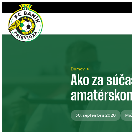
Preskočiť
na
obsah
Domov
Ako za súča
amatérskom
30. septembra 2020
Muž