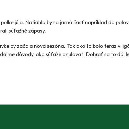
polke júla. Natiahla by sa jarná časť napríklad do polovi
hrali súťažné zápasy.
vke by začala nová sezóna. Tak ako to bolo teraz v ligá
dajme dôvody, ako súťaže anulovať. Dohrať sa to dá, le