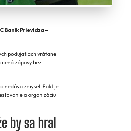
C Baník Prievidza –
vých podujatiach vrátane
namená zápasy bez
to nedáva zmysel. Fakt je
cestovanie a organizáciu
e by sa hral