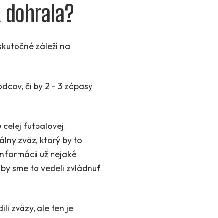
k dohrala?
skutočné záleží na
dcov, či by 2 – 3 zápasy
u celej futbalovej
álny zväz, ktorý by to
informácii už nejaké
 by sme to vedeli zvládnuť
i zväzy, ale ten je