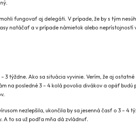
ľný.
li fungovať aj delegáti. V prípade, že by s tým nesúhla
asy natáčať a v prípade námietok alebo neprístojností 
 – 3 týždne. Ako sa situácia vyvinie. Verím, že aj ostat
nám na posledné 3 – 4 kolá povolia divákov a opäť budú
v.
vírusom nezlepšila, ukončila by sa jesenná časť o 3 – 4 
sy. A to sa už podľa mňa dá zvládnuť.