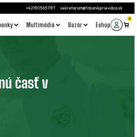
+421905651197
sekretariat@fcbanikprievidza.sk
0
penky
Multimédiá
Bazár
Eshop
nú časť v