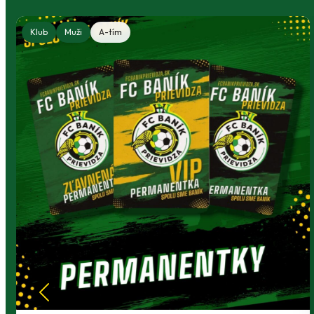
Klub
Muži
A-tím