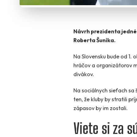
Návrh prezidenta jednéh
Roberta Šuníka.
Na Slovensku bude od 1. o
hráčov a organizátorov m
divákov.
Na sociálnych sieťach sa 
ten, že kluby by stratili 
zápasov by im zostali.
Viete si za s