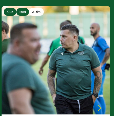
Klub
Muži
A-tím