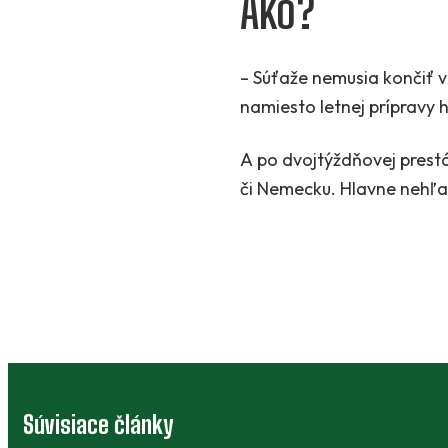
Ako?
– Súťaže nemusia končiť v 
namiesto letnej prípravy 
A po dvojtýždňovej prestá
či Nemecku. Hlavne nehľa
Súvisiace články