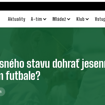
Aktuality
A-tím
Mládež
Klub
Vstu
sného stavu dohrať jesen
 futbale?
i