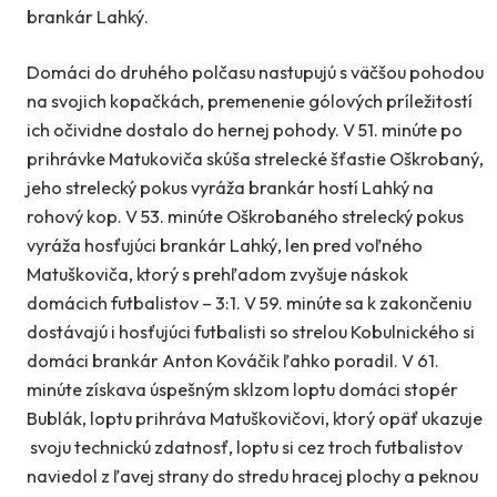
brankár Lahký.
Domáci do druhého polčasu nastupujú s väčšou pohodou
na svojich kopačkách, premenenie gólových príležitostí
ich očividne dostalo do hernej pohody. V 51. minúte po
prihrávke Matukoviča skúša strelecké šťastie Oškrobaný,
jeho strelecký pokus vyráža brankár hostí Lahký na
rohový kop. V 53. minúte Oškrobaného strelecký pokus
vyráža hosťujúci brankár Lahký, len pred voľného
Matuškoviča, ktorý s prehľadom zvyšuje náskok
domácich futbalistov – 3:1. V 59. minúte sa k zakončeniu
dostávajú i hosťujúci futbalisti so strelou Kobulnického si
domáci brankár Anton Kováčik ľahko poradil. V 61.
minúte získava úspešným sklzom loptu domáci stopér
Bublák, loptu prihráva Matuškovičovi, ktorý opäť ukazuje
svoju technickú zdatnosť, loptu si cez troch futbalistov
naviedol z ľavej strany do stredu hracej plochy a peknou