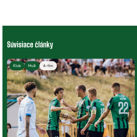
Súvisiace články
Klub
Muži
A-tím