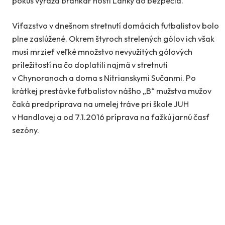
pokus vyráža brankár hostí Lahký do bezpečia.
Víťazstvo v dnešnom stretnutí domácich futbalistov bolo
plne zaslúžené. Okrem štyroch strelených gólov ich však
musí mrzieť veľké množstvo nevyužitých gólových
príležitostí na čo doplatili najmä v stretnutí
v Chynoranoch a doma s Nitrianskymi Sučanmi. Po
krátkej prestávke futbalistov nášho „B“ mužstva mužov
čaká predpríprava na umelej tráve pri škole JUH
v Handlovej a od 7.1.2016 príprava na ťažkú jarnú časť
sezóny.