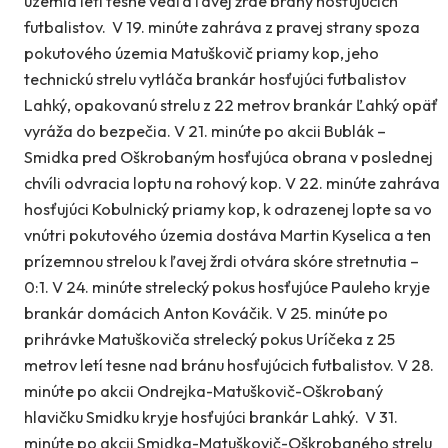
územia letí tesne vedľa ľavej žrde brány hosťujúcich
futbalistov. V 19. minúte zahráva z pravej strany spoza
pokutového územia Matuškovič priamy kop, jeho
technickú strelu vytláča brankár hosťujúci futbalistov
Lahký, opakovanú strelu z 22 metrov brankár Ľahký opäť
vyráža do bezpečia. V 21. minúte po akcii Bublák –
Smidka pred Oškrobaným hosťujúca obrana v poslednej
chvíli odvracia loptu na rohový kop. V 22. minúte zahráva
hosťujúci Kobulnický priamy kop, k odrazenej lopte sa vo
vnútri pokutového územia dostáva Martin Kyselica a ten
prízemnou strelou k ľavej žrdi otvára skóre stretnutia –
0:1. V 24. minúte strelecký pokus hosťujúce Pauleho kryje
brankár domácich Anton Kováčik. V 25. minúte po
prihrávke Matuškoviča strelecký pokus Uríčeka z 25
metrov letí tesne nad bránu hosťujúcich futbalistov. V 28.
minúte po akcii Ondrejka-Matuškovič-Oškrobaný
hlavičku Smidku kryje hosťujúci brankár Lahký. V 31.
minúte po akcii Smidka-Matuškovič-Oškrobaného strelu