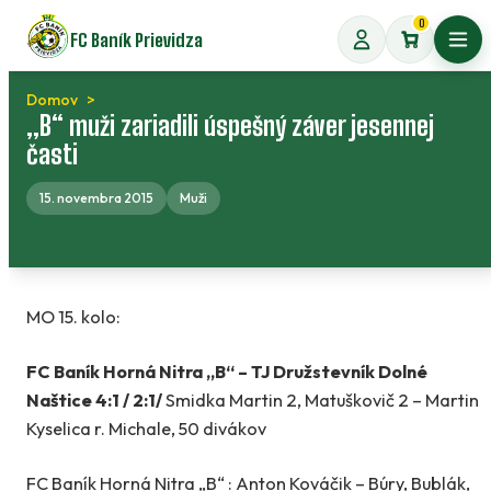
Preskočiť
0
FC Baník Prievidza
na
Otvo
obsah
Domov
„B“ muži zariadili úspešný záver jesennej
časti
15. novembra 2015
Muži
MO 15. kolo:
FC Baník Horná Nitra „B“ – TJ Družstevník Dolné
Naštice 4:1 / 2:1/
Smidka Martin 2, Matuškovič 2 – Martin
Kyselica r. Michale, 50 divákov
FC Baník Horná Nitra „B“ : Anton Kováčik – Búry, Bublák,