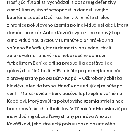
Hosťujúci futbalisti vychádzali z pozornej defenzívy
a snažili sa využívať schopnosti a danosti svojho
kapitána Ľuboša Dzúrika. Ten v 7. minúte strelou
z hranice pokutového územia po individuálnej akcii, ktorú
domáci brankár Anton Kováčik vyrazil na rohový kop
a individuálnou akciou v 11. minúte a prihrávkou na
voľného Beňačku, ktorú domáci v poslednej chvíli
zblokovali na rohový kop nebezpečne pohrozil
futbalistom Baníka a tí sa prebudili a dostávali do
gólových príležitostí. V 15. minúte po peknej kombinácii
z pravej strany po osi Búry- Kopál – Oškrobaný zblízka
hlavičkuje len do brvna. Hneď v nasledujúcej minúte po
centri Matuškoviča – Búry posúva loptu úplne voľnému
Kopálovi, ktorý zvnútra pokutového územia strieľa nad
bránu hosťujúcich futbalistov. V 17. minúte Matuškovič po
individuálnej akcii z ľavej strany prihráva Alexovi
Kováčikovi, jeho strelecký pokus spoza pokutového