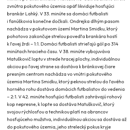
zvnútra pokutového územia opäť likviduje hosťujúci
brankár Lahký. V 33. minúte sa domáci futbalisti
i fanúškovia konečne dočkali. Ondrejka dlhým pasom
nachádza v pokutovom území Martina Smidku, ktorý
pohotovo zakončuje strelou povedľa brankára hostí
k ľavej žrdi – 1:1. Domáci futbalisti strieľajú gól po 314
minútach hracieho času. V 38. minúte vybojuváva
Matuškovič loptu v strede hracej plochy, individuálnou
akciou po ľavej strane sa dostáva k bránkovej čiare
presným centrom nachádza vo vnútri pokutového
územia Martina Smidku, ktorý peknou strelou do ľavého
horného rohu dostáva domácich futbalistov do vedenia
– 2:1. V 42. minúte hosťujúci futbalisti zahrávajú rohový
kop nepresne, k lopte sa dostáva Matuškovič, ktorý
svojou rýchlosťou a technikou platí na obrancov
hosťujúceho mužstva, individuálnou akciou sa dostáva až
do pokutového územia, jeho strelecký pokus kryje