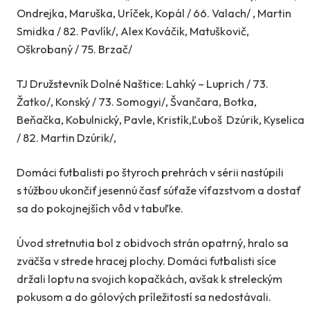
Ondrejka, Maruška, Uríček, Kopál / 66. Valach/ , Martin
Smidka / 82. Pavlík/, Alex Kováčik, Matuškovič,
Oškrobaný / 75. Brzač/
TJ Družstevník Dolné Naštice: Lahký – Luprich / 73.
Žatko/, Konský / 73. Somogyi/, Švančara, Botka,
Beňačka, Kobulnický, Pavle, Kristík,Ľuboš Dzúrik, Kyselica
/ 82. Martin Dzúrik/,
Domáci futbalisti po štyroch prehrách v sérii nastúpili
s túžbou ukončiť jesennú časť súťaže víťazstvom a dostať
sa do pokojnejších vôd v tabuľke.
Úvod stretnutia bol z obidvoch strán opatrný, hralo sa
zväčša v strede hracej plochy. Domáci futbalisti síce
držali loptu na svojich kopačkách, avšak k streleckým
pokusom a do gólových príležitostí sa nedostávali.