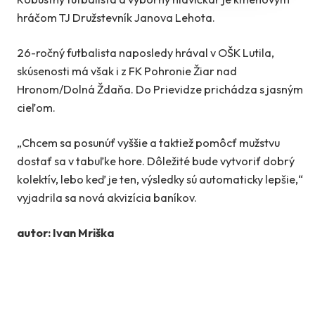
hráčom TJ Družstevník Janova Lehota.
26-ročný futbalista naposledy hrával v OŠK Lutila,
skúsenosti má však i z FK Pohronie Žiar nad
Hronom/Dolná Ždaňa. Do Prievidze prichádza s jasným
cieľom.
„Chcem sa posunúť vyššie a taktiež pomôcť mužstvu
dostať sa v tabuľke hore. Dôležité bude vytvoriť dobrý
kolektív, lebo keď je ten, výsledky sú automaticky lepšie,“
vyjadrila sa nová akvizícia baníkov.
autor: Ivan Mriška