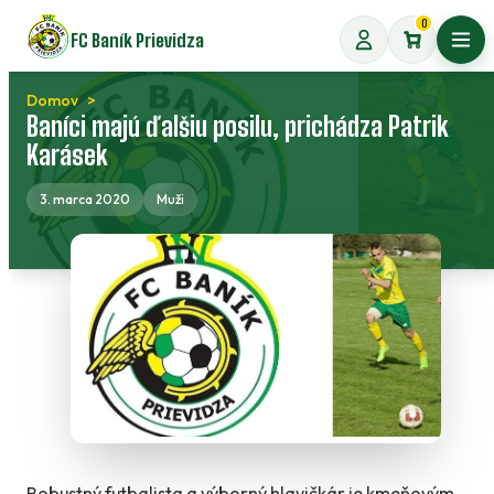
Preskočiť
0
FC Baník Prievidza
na
Otvo
obsah
Domov
Baníci majú ďalšiu posilu, prichádza Patrik
Karásek
3. marca 2020
Muži
Robustný futbalista a výborný hlavičkár je kmeňovým