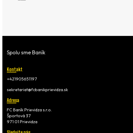
Spolu sme Baník
Kontakt
+421905651197
sekretariat@fcbanikprievidza.sk
Adresa
FC Baník Prievidza s.r.o.
Športová 37
971 01 Prievidza
Sledujte nás