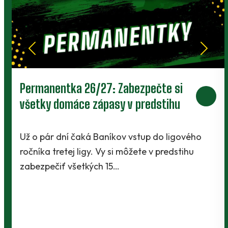
Prievidza postúpila do 2. kola pohára.
V Kanianke rozhodol z penalty v
závere Jibril
o
Baníci vstúpili do ostrej sezóny súbojom 1. kol
Slovnaft Cupu, keď vycestovali do neďalekej
Kanianky na menšie "derby". Takmer 700…