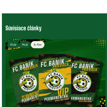
Súvisiace články
Klub
Muži
A-tím