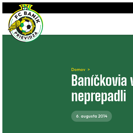
Preskočiť
na
obsah
Domov
Baníčkovia 
neprepadli
6. augusta 2014