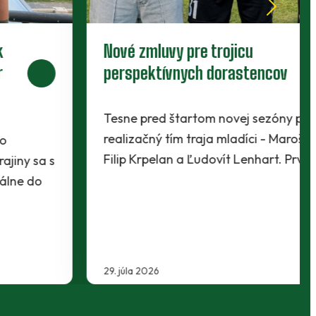
Nové zmluvy pre trojicu
perspektívnych dorastencov
Tesne pred štartom novej sezóny presvedčili
realizačný tím traja mladíci - Maroš Lahký,
Filip Krpelan a Ľudovít Lenhart. Prví dvaja…
29. júla 2026