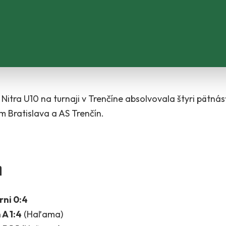
Nitra U10 na turnaji v Trenčíne absolvovala štyri pätn
 Bratislava a AS Trenčín.
n
rni 0:4
 A 1:4
(Haľama)