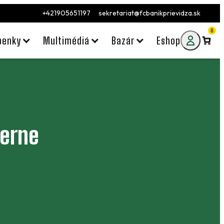
+421905651197
sekretariat@fcbanikprievidza.sk
0
penky
Multimédiá
Bazár
Eshop
herne