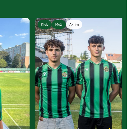
Klub
Muži
A-tím