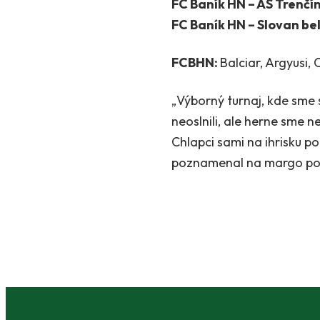
FC Baník HN – AS Trenčín 
FC Baník HN – Slovan bel
FCBHN:
Balciar, Argyusi,
„Výborný turnaj, kde sme
neoslnili, ale herne sme 
Chlapci sami na ihrisku po
poznamenal na margo pod