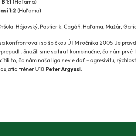
B 1:1
(Haľama)
así 1:2
(Haľama)
 Oršula, Hájovský, Pastierik, Cagáň, Haľama, Mažár, Gatia
 sa konfrontovali so špičkou ÚTM ročníka 2005. Je prav
neprepadli. Snažili sme sa hrať kombinačne, čo nám prvé 
cítili to, čo nám naša liga nevie dať – agresivitu, rýchlo
ujatia tréner U10
Peter Argyusi
.