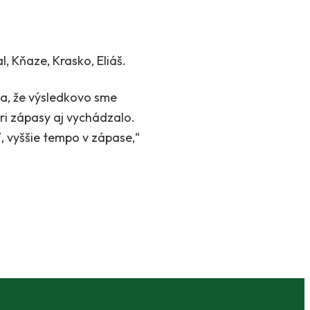
l, Kňaze, Krasko, Eliáš.
da, že výsledkovo sme
tri zápasy aj vychádzalo.
sť, vyššie tempo v zápase,“