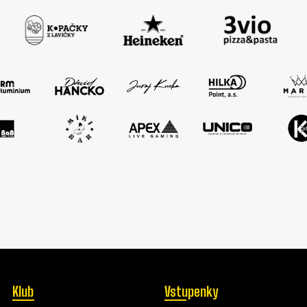
Klub
Vstupenky