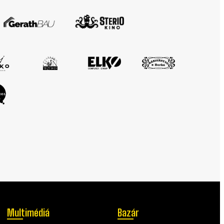
Multimédiá
Bazár