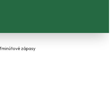
ásťminútové zápasy