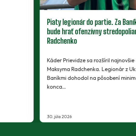
Piaty legionár do partie. Za Baník
bude hrať ofenzívny stredopoliar
Radchenko
Káder Prievidze sa rozšíril najnovšie o
Maksyma Radchenka. Legionár z Ukrajiny sa s
Baníkmi dohodol na pôsobení minimálne do
konca…
30. júla 2026