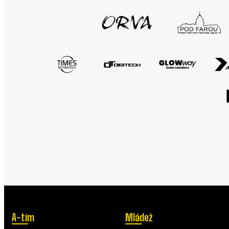
A-tím
Mládež