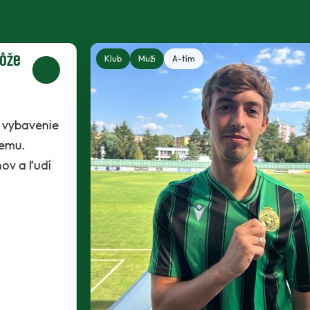
Klub
Muži
A-tím