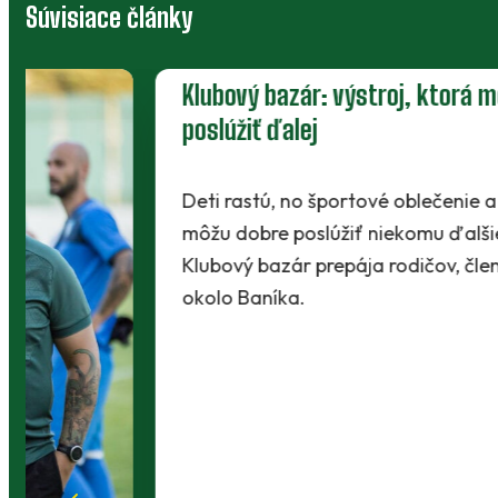
Súvisiace články
Klubový bazár: výstroj, ktorá môže
poslúžiť ďalej
Deti rastú, no športové oblečenie a vybavenie
môžu dobre poslúžiť niekomu ďalšiemu.
Klubový bazár prepája rodičov, členov a ľudí
okolo Baníka.