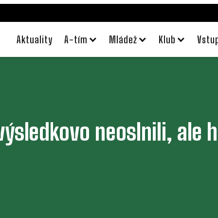
Aktuality
A-tím
Mládež
Klub
Vstu
výsledkovo neoslnili, ale 