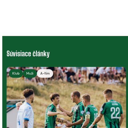
Súvisiace články
Klub
Muži
A-tím