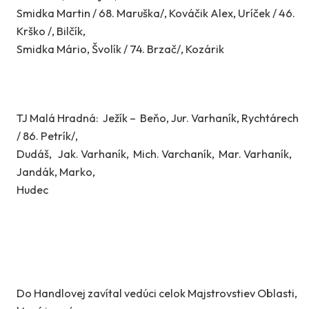
Smidka Martin / 68. Maruška/, Kováčik Alex, Uríček / 46.
Krško /, Bilčík,
Smidka Mário, Švolík / 74. Brzač/, Kozárik
TJ Malá Hradná: Ježík – Beňo, Jur. Varhaník, Rychtárech
/ 86. Petrík/,
Dudáš, Jak. Varhaník, Mich. Varchaník, Mar. Varhaník,
Jandák, Marko,
Hudec
Do Handlovej zavítal vedúci celok Majstrovstiev Oblasti,