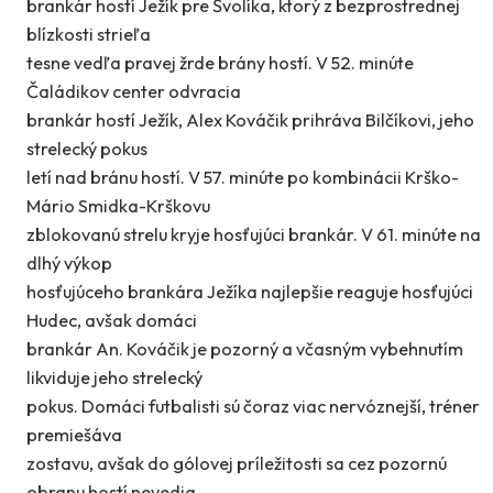
brankár hostí Ježík pre Švolíka, ktorý z bezprostrednej
blízkosti strieľa
tesne vedľa pravej žrde brány hostí. V 52. minúte
Čaládikov center odvracia
brankár hostí Ježík, Alex Kováčik prihráva Bilčíkovi, jeho
strelecký pokus
letí nad bránu hostí. V 57. minúte po kombinácii Krško-
Mário Smidka-Krškovu
zblokovanú strelu kryje hosťujúci brankár. V 61. minúte na
dlhý výkop
hosťujúceho brankára Ježíka najlepšie reaguje hosťujúci
Hudec, avšak domáci
brankár An. Kováčik je pozorný a včasným vybehnutím
likviduje jeho strelecký
pokus. Domáci futbalisti sú čoraz viac nervóznejší, tréner
premiešáva
zostavu, avšak do gólovej príležitosti sa cez pozornú
obranu hostí nevedia