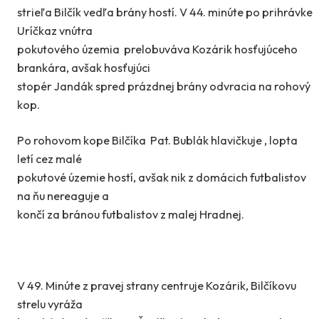
strieľa Bilčík vedľa brány hostí. V 44. minúte po prihrávke
Uríčkaz vnútra
pokutového územia prelobuváva Kozárik hosťujúceho
brankára, avšak hosťujúci
stopér Jandák spred prázdnej brány odvracia na rohový
kop.
Po rohovom kope Bilčíka Pat. Bublák hlavičkuje , lopta
letí cez malé
pokutové územie hostí, avšak nik z domácich futbalistov
na ňu nereaguje a
končí za bránou futbalistov z malej Hradnej.
V 49. Minúte z pravej strany centruje Kozárik, Bilčíkovu
strelu vyráža