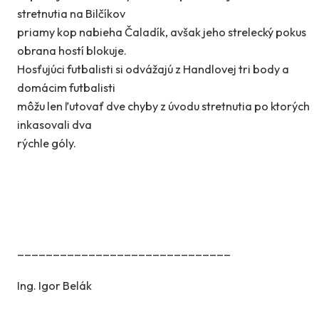
stretnutia na Bilčíkov
priamy kop nabieha Čaladík, avšak jeho strelecký pokus
obrana hostí blokuje.
Hosťujúci futbalisti si odvážajú z Handlovej tri body a
domácim futbalisti
môžu len ľutovať dve chyby z úvodu stretnutia po ktorých
inkasovali dva
rýchle góly.
______________________________
Ing. Igor Belák