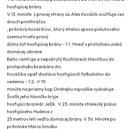
hosťujúcej brány.
V 13. minúte z pravej strany sa Alex Kováčik uvoľňuje cez
dvoch protihráčov
, prihráva Kozárikovi , ktorý strelou spoza pokutového
územia triafa pravý
dolný kút hosťujúcej brány – 1:1. Hneď s protiútoku uniká
domácej obrane
Beňo centruje a nepokrytý Rychtarech hlavičkou do
protipohybu brankára An.
Kováčika opäť dostáva hosťujúcich futbalistov do
vedenia – 1:2. V 19.
minúte na priamy kop Ondrejku najvyššie vyskakuje
Švolík jeho hlavičku kryje
hosťujúci brankár Ježík. V 23. minúte strelecký pokus
hosťujúceho Hudeca z
25 metrov letí vedľa domácej brány. V 36. Minúte po
prihrávke Mária Smidku