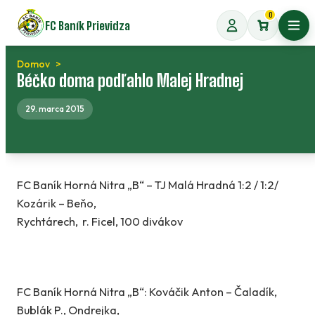
Preskočiť
0
FC Baník Prievidza
na
Otvo
obsah
Domov
Béčko doma podľahlo Malej Hradnej
29. marca 2015
FC Baník Horná Nitra „B“ – TJ Malá Hradná 1:2 / 1:2/
Kozárik – Beňo,
Rychtárech, r. Ficel, 100 divákov
FC Baník Horná Nitra „B“: Kováčik Anton – Čaladík,
Bublák P., Ondrejka,