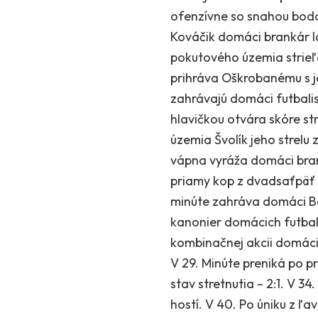
ofenzívne so snahou bodo
Kováčik domáci brankár l
pokutového územia strieľa
prihráva Oškrobanému s je
zahrávajú domáci futbalis
hlavičkou otvára skóre st
územia Švolík jeho strelu
vápna vyráža domáci brank
priamy kop z dvadsaťpäť m
minúte zahráva domáci Bo
kanonier domácich futbalis
kombinačnej akcii domácic
V 29. Minúte preniká po p
stav stretnutia – 2:1. V 
hostí. V 40. Po úniku z ľ