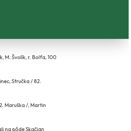
, M. Švolík, r. Bolfa, 100
inec, Stručka / 82.
72. Maruška /, Martin
li na pôde Skačian