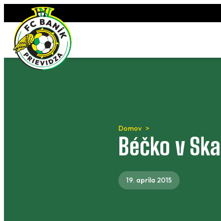
Preskočiť
na
obsah
Domov
Béčko v Sk
19. apríla 2015