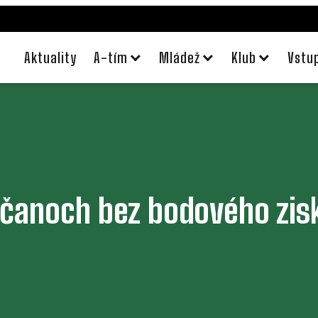
Aktuality
A-tím
Mládež
Klub
Vstu
ačanoch bez bodového zis