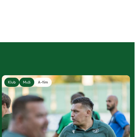
Klub
Muži
A-tím