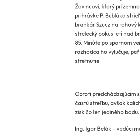
Žovincovi, ktorý prízemno
prihrávke P. Bubláka stri
brankár Szucz na rohový k
strelecký pokus letí nad 
85. Minúte po spornom ver
rozhodca ho vylučuje, päť
stretnutie.
Oproti predchádzajúcim st
častú streľbu, avšak kalich
zisk čo len jediného bodu.
Ing. Igor Belák – vedúci m