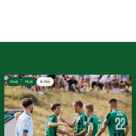
Klub
Muži
A-tím