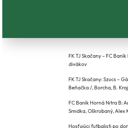
FK TJ Skačany – FC Baník Ho
divákov
FK TJ Skačany: Szucs – Gálu
Beňačka /, Borcha, B. Kraj
FC Baník Horná Nitra B: An
Smidka, Oškrobaný, Alex Ko
Hosťujúci futbalisti po 