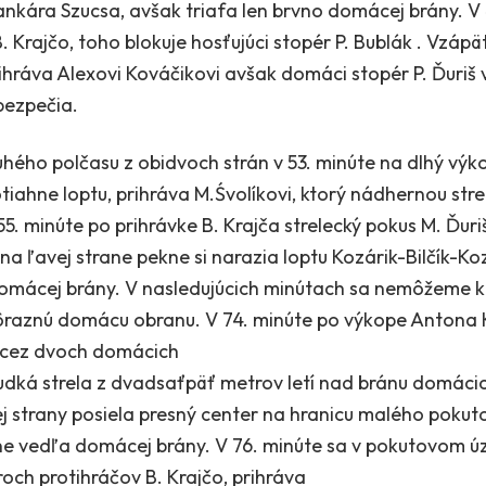
kára Szucsa, avšak triafa len brvno domácej brány. V 
. Krajčo, toho blokuje hosťujúci stopér P. Bublák . Vzáp
ihráva Alexovi Kováčikovi avšak domáci stopér P. Ďuriš 
bezpečia.
hého polčasu z obidvoch strán v 53. minúte na dlhý výk
otiahne loptu, prihráva M.Śvolíkovi, ktorý nádhernou 
55. minúte po prihrávke B. Krajča strelecký pokus M. Ďuriš
na ľavej strane pekne si narazia loptu Kozárik-Bilčík-Koz
domácej brány. V nasledujúcich minútach sa nemôžeme
ôraznú domácu obranu. V 74. minúte po výkope Antona 
a cez dvoch domácich
rudká strela z dvadsaťpäť metrov letí nad bránu domácic
ej strany posiela presný center na hranicu malého pokut
ne vedľa domácej brány. V 76. minúte sa v pokutovom ú
roch protihráčov B. Krajčo, prihráva