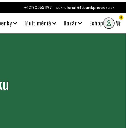
+421905651197
sekretariat@fcbanikprievidza.sk
0
penky
Multimédiá
Bazár
Eshop
ku