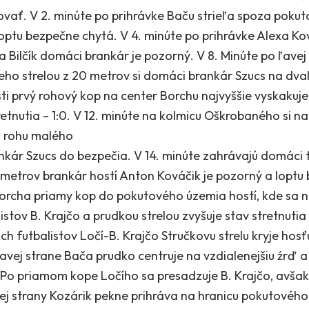
vať. V 2. minúte po prihrávke Baču strieľa spoza poku
optu bezpečne chytá. V 4. minúte po prihrávke Alexa K
 Bilčík domáci brankár je pozorný. V 8. Minúte po ľavej
ho strelou z 20 metrov si domáci brankár Szucs na dvakr
ti prvý rohový kop na center Borchu najvyššie vyskakuj
retnutia – 1:0. V 12. minúte na kolmicu Oškrobaného si 
 z rohu malého
ár Szucs do bezpečia. V 14. minúte zahrávajú domáci fu
etrov brankár hostí Anton Kováčik je pozorný a loptu b
rcha priamy kop do pokutového územia hostí, kde sa na
tov B. Krajčo a prudkou strelou zvyšuje stav stretnutia 
h futbalistov Ločí-B. Krajčo Stručkovu strelu kryje hosť
ravej strane Bača prudko centruje na vzdialenejšiu źrď a
34. Po priamom kope Ločího sa presadzuje B. Krajčo, avša
avej strany Kozárik pekne prihráva na hranicu pokutového