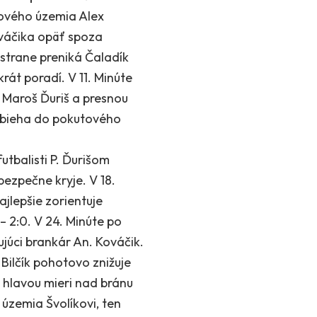
tového územia Alex
ováčika opäť spoza
 strane preniká Čaladík
át poradí. V 11. Minúte
e Maroš Ďuriš a presnou
nabieha do pokutového
tbalisti P. Ďurišom
ezpečne kryje. V 18.
jlepšie zorientuje
– 2:0. V 24. Minúte po
ujúci brankár An. Kováčik.
 Bilčík pohotovo znižuje
k hlavou mieri nad bránu
 územia Švolíkovi, ten