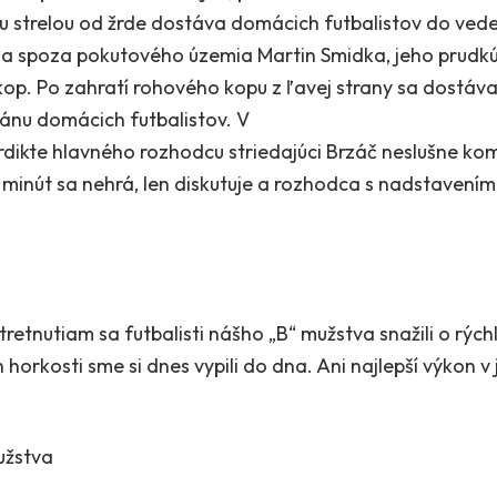
u strelou od žrde dostáva domácich futbalistov do veden
eľa spoza pokutového územia Martin Smidka, jeho prudkú
op. Po zahratí rohového kopu z ľavej strany sa dostáva
bránu domácich futbalistov. V
dikte hlavného rozhodcu striedajúci Brzáč neslušne kom
 minút sa nehrá, len diskutuje a rozhodca s nadstavením
retnutiam sa futbalisti nášho „B“ mužstva snažili o rých
 horkosti sme si dnes vypili do dna. Ani najlepší výkon v 
užstva