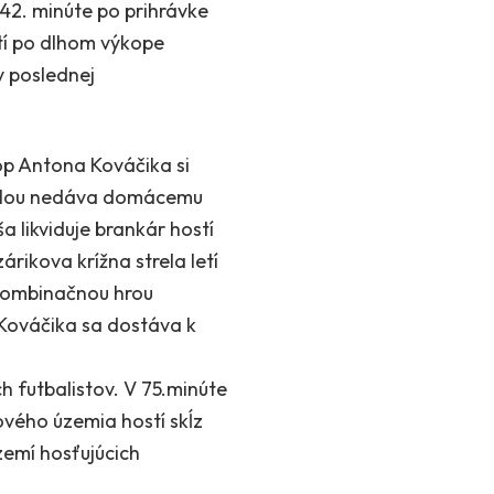
42. minúte po prihrávke
ätí po dlhom výkope
v poslednej
op Antona Kováčika si
strelou nedáva domácemu
a likviduje brankár hostí
árikova krížna strela letí
 kombinačnou hrou
Kováčika sa dostáva k
h futbalistov. V 75.minúte
ového územia hostí skĺz
zemí hosťujúcich