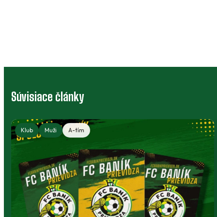
Súvisiace články
Klubový bazár: výstroj, ktorá môže
poslúžiť ďalej
Deti rastú, no športové oblečenie a vybavenie
môžu dobre poslúžiť niekomu ďalšiemu.
Klubový bazár prepája rodičov, členov a ľudí