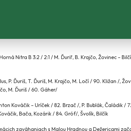
rná Nitra B 3:2 / 2:1 / M. Ďuriľ, B. Krajčo, Žovinec – Bilčík
s, P. Ďuriš, T. Ďuriš, M. Krajčo, M. Ločí / 90. Kližan /, Žov
čo, M. Ďuriš / 60. Gáher/
ton Kováčik – Uríček / 82. Brzač /, P. Bublák, Čaládik / 
váčik, Bača, Kozárik / 84. Gróf/, Švolík, Bilčík
domácich zaváhaniach s Malou Hradnou a Dežericami zača