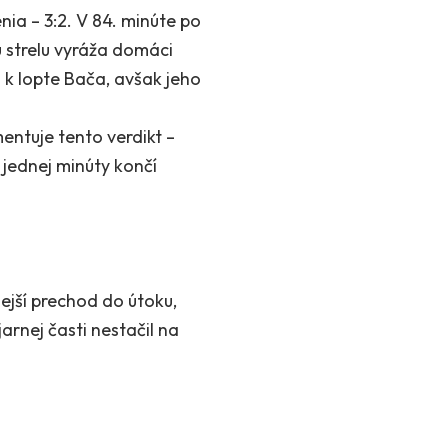
ia – 3:2. V 84. minúte po
 strelu vyráža domáci
 k lopte Bača, avšak jeho
entuje tento verdikt –
 jednej minúty končí
lejší prechod do útoku,
jarnej časti nestačil na