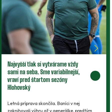
Nové zmluvy pre trojicu
perspektívnych dorastencov
Tesne pred štartom novej sezóny presvedčili
realizačný tím traja mladíci - Maroš Lahký,
Filip Krpelan a Ľudovít Lenhart. Prví dvaja…