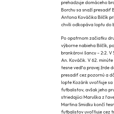
prehadzuje domáceho bran
Borchu sa snaží presadiť B
Antona Kováčika Bilčík pr
chvíli odkopáva loptu do 
Po opatrnom začiatku dru
výborne nabieha Bilčík, p
brankárovi šancu – 2:2. V 
An. Kováčik. V 62. minúte 
tesne vedľa pravej žrde 
presadiť cez pozornú a d
lopte Kozárik uvoľňuje s
futbalistov, avšak jeho p
striedajúci Maruška z ľav
Martina Smidku končí tes
futbalistov uvoľňuje cez t