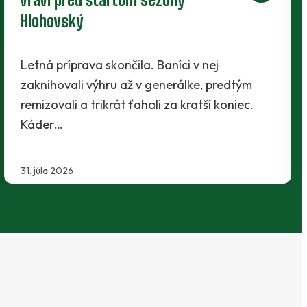
Tesne pred štartom novej sezóny presvedčili
realizačný tím traja mladíci - Maroš Lahký,
Filip Krpelan a Ľudovít Lenhart. Prví dvaja…
29. júla 2026