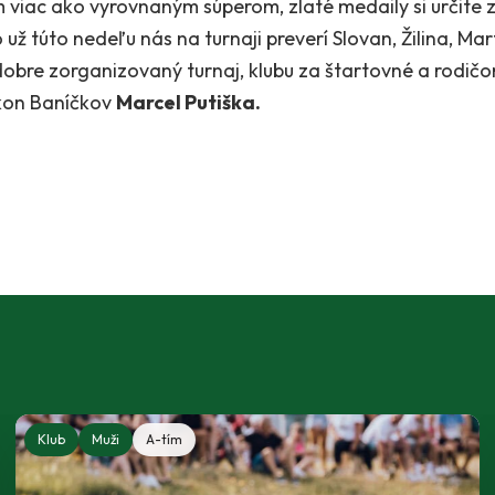
m viac ako vyrovnaným súperom, zlaté medaily si určite z
 už túto nedeľu nás na turnaji preverí Slovan, Žilina, Ma
obre zorganizovaný turnaj, klubu za štartovné a rodi
kon Baníčkov
Marcel Putiška.
Klub
Muži
A-tím