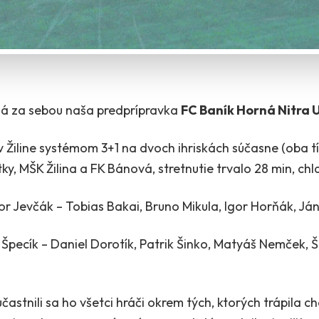
 má za sebou naša predprípravka
FC Baník Horná Nitra 
v Žiline systémom 3+1 na dvoch ihriskách súčasne (oba tí
tky, MŠK Žilina a FK Bánová, stretnutie trvalo 28 min, chl
r Jevčák – Tobias Bakai, Bruno Mikula, Igor Horňák, Ján
j Špecík – Daniel Dorotík, Patrik Šinko, Matyáš Nemček,
zúčastnili sa ho všetci hráči okrem tých, ktorých trápila c