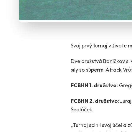
Svoj prvý turnaj v živote
Dve družstvá Baníčkov si 
sily so súpermi Attack Vrú
FCBHN 1. družstvo:
Grego
FCBHN 2. družstvo:
Jura
Sedláček.
„Turnaj splnil svoj účel a 