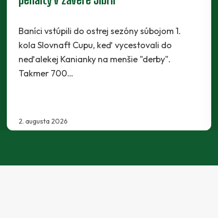
Káder Prievidze sa rozšíril najnovšie o
Maksyma Radchenka. Legionár z Ukrajiny sa s
Baníkmi dohodol na pôsobení minimálne do
konca…
30. júla 2026