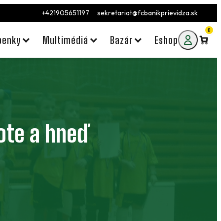
+421905651197
sekretariat@fcbanikprievidza.sk
0
penky
Multimédiá
Bazár
Eshop
vote a hneď