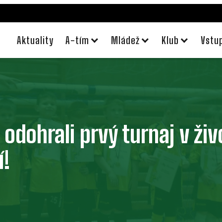
Aktuality
A-tím
Mládež
Klub
Vstu
 odohrali prvý turnaj v ži
í!