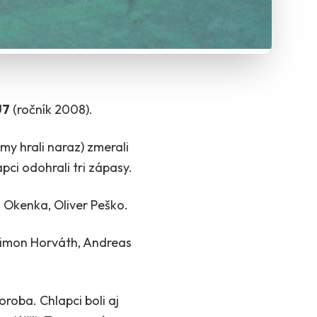
U7
(ročník 2008).
my hrali naraz) zmerali
apci odohrali tri zápasy.
 Okenka, Oliver Peško.
 Šimon Horváth, Andreas
horoba. Chlapci boli aj