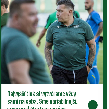
Nové zmluvy pre trojicu
perspektívnych dorastencov