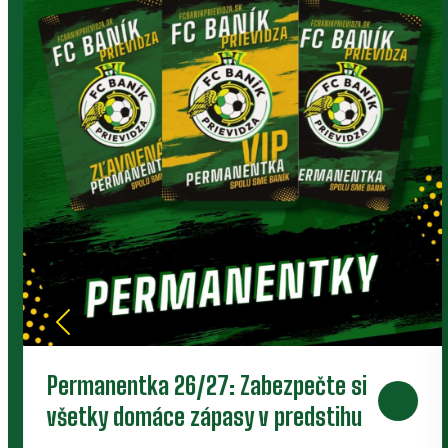
Deti rastú, no športové oblečenie a vybavenie
môžu dobre poslúžiť niekomu ďalšiemu.
Klubový bazár prepája rodičov, členov a ľudí
okolo Baníka.