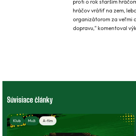
proti o rok starším hráčo
hráčov vrátiť na zem, lebo
organizátorom za veľmi d
dopravu,“ komentoval vý
Súvisiace články
Klubový bazár: výstroj, ktorá môže
poslúžiť ďalej