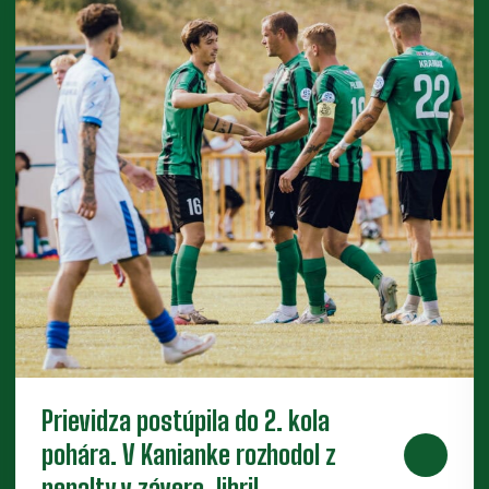
Piaty legionár do partie. Za Baník
bude hrať ofenzívny stredopoliar
Radchenko