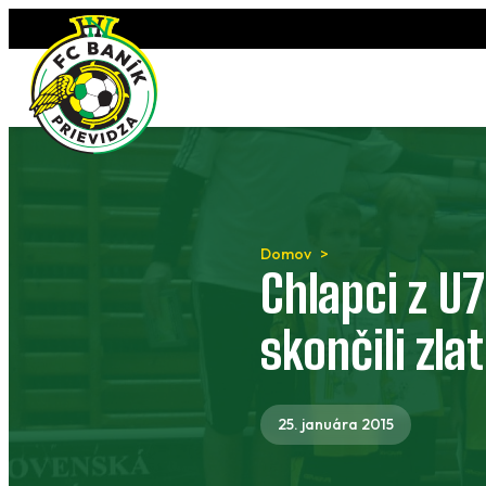
Preskočiť
na
obsah
Domov
Chlapci z U7
skončili zlat
25. januára 2015