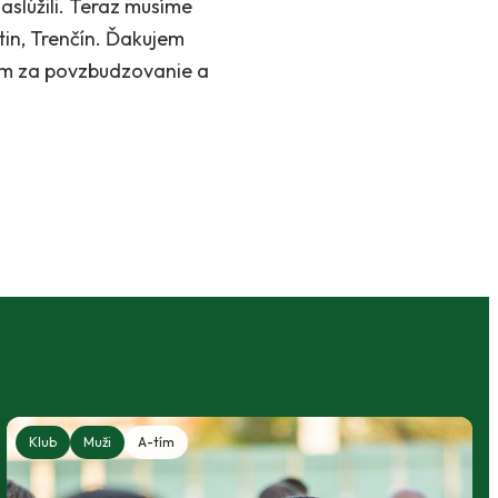
aslúžili. Teraz musíme
rtin, Trenčín. Ďakujem
čom za povzbudzovanie a
Klub
Muži
A-tím