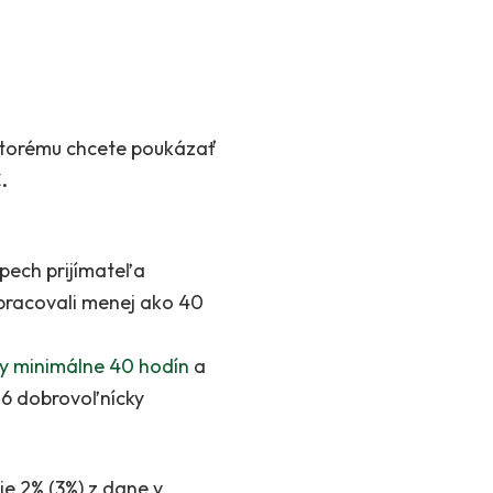
ktorému chcete poukázať
.
pech prijímateľa
pracovali menej ako 40
cky minimálne 40 hodín
a
016 dobrovoľnícky
e 2% (3%) z dane v