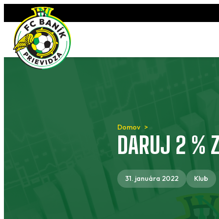
Preskočiť
na
obsah
Domov
DARUJ 2 % Z
31. januára 2022
Klub