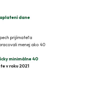
zaplatení dane
pech prijímateľa
pracovali menej ako 40
nícky minimálne 40
ste v roku 2021