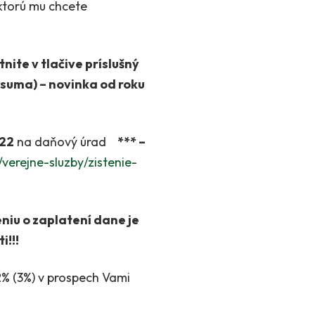
ktorú mu chcete
nite v tlačive príslušný
suma) – novinka od roku
022
na daňový úrad
*** –
verejne-sluzby/zistenie-
niu o zaplatení dane je
i!!!
2% (3%) v prospech Vami