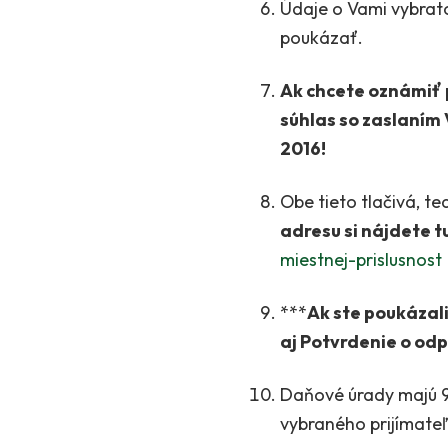
Údaje o Vami vybrato
poukázať.
Ak chcete oznámiť pr
súhlas so zaslaním
2016!
Obe tieto tlačivá, t
adresu si nájdete t
miestnej-prislusnost
***
Ak ste poukázali
aj Potvrdenie o odp
Daňové úrady majú 90
vybraného prijímate