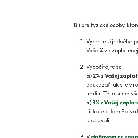
B ) pre fyzické osoby, kt
Vyberte si jedného p
Vaše % zo zaplatene
Vypočítajte si:
a) 2% z Vašej zapla
poukázať, ak ste v 
hodín. Táto suma vša
b)
3% z Vašej zapla
získate o tom Potvrd
pracovali.
V
daňovom priznaní