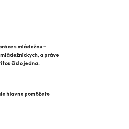
práce s mládežou –
e mládežníckych, a práve
tou číslo jedna.
 ale hlavne pomôžete