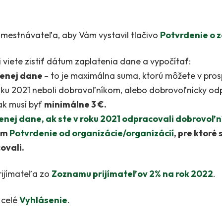
mestnávateľa, aby Vám vystavil tlačivo
Potvrdenie o 
i viete zistiť dátum zaplatenia dane a vypočítať:
atenej dane
– to je maximálna suma, ktorú môžete v pros
roku 2021 neboli dobrovoľníkom, alebo dobrovoľnícky od
ak musí byť
minimálne 3 €.
tenej dane, ak ste v roku 2021 odpracovali dobrovoľ
tom
Potvrdenie od organizácie/organizácií
, pre ktoré 
ovali.
rijímateľa zo
Zoznamu prijímateľov 2% na rok
2022
.
 celé
Vyhlásenie
.