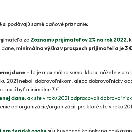
oré si podávajú samé daňové priznanie:
rijímateľa zo
Zoznamu prijímateľov 2% na rok
2022
, 
j dane,
minimálna výška v prospech prijímateľa je 3 €
tenej dane
– to je maximálna suma, ktorú môžete v pros
roku 2021 neboli dobrovoľníkom, alebo dobrovoľnícky od
k musí byť minimálne 3 €.
tenej dane
, ak ste v roku 2021 odpracovali dobrovoľní
enie od organizácie/organizácií, pre ktoré ste v roku 2
 pre fyzické osoby
sú už uvedené kolónky na poukázani