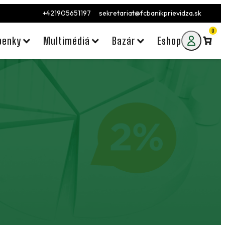
+421905651197
sekretariat@fcbanikprievidza.sk
0
penky
Multimédiá
Bazár
Eshop