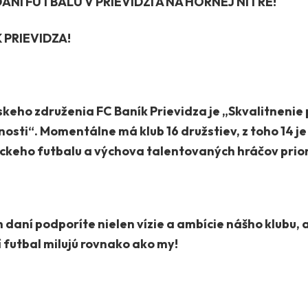
ANÍ FUTBALU V PRIEVIDZI A NA HORNEJ NITRE!
 PRIEVIDZA!
eho združenia FC Baník Prievidza je „Skvalitnenie 
nosti“. Momentálne má klub 16 družstiev, z toho 14 j
íckeho futbalu a výchova talentovaných hráčov priori
h daní podporíte nielen vízie a ambície nášho klubu,
í futbal milujú rovnako ako my!