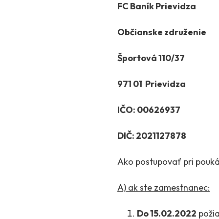
FC Baník Prievidza
Občianske združenie
Športová 110/37
971 01 Prievidza
IČO: 00626937
DIČ: 2021127878
Ako postupovať pri pouká
A) ak ste zamestnanec:
Do 15.02.2022
požia