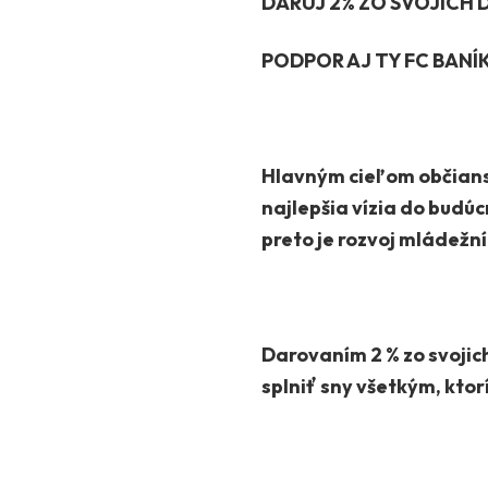
DARUJ 2% ZO SVOJICH D
PODPOR AJ TY FC BANÍK
Hlavným cieľom občiansk
najlepšia vízia do budúc
preto je rozvoj mládežn
Darovaním 2 % zo svojic
splniť sny všetkým, ktor