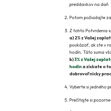
preddavkov na daň
Potom požiadajte za
Z tohto Potvrdenia s
a) 2% z Vašej zapl
poukázať, ak ste v 
hodín. Táto suma vš
b)
3% z Vašej zapla
hodín
a získate o 
dobrovoľnícky prac
Vyberte si jedného p
Prečítajte si pozorne