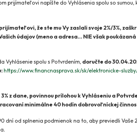
m prijímateľovi napíšte do Vyhlásenia spolu so sumou, 
ijímateľovi, že ste mu Vy zaslali svoje 2%/3%, zaškrt
 Vašich údajov (meno a adresa… NIE však poukázaná 
eda Vyhlásenie spolu s Potvrdením,
doručte do 30.04.2
u:
https://www.financnasprava.sk/sk/elektronicke-sluzby/
 3% z dane, povinnou prílohou k Vyhláseniu a Potvrde
racovaní minimálne 40 hodín dobrovoľníckej činnost
 dní od splnenia podmienok na to, aby previedli Vaše 
ľa.