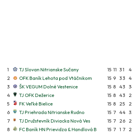
1
TJ Slovan Nitrianske Sučany
15
11
3
1
4
2
OFK Baník Lehota pod Vtáčnikom
15
9
3
3
4
3
ŠK VEGUM Dolné Vestenice
15
8
4
3
3
4
TJ OFK Dežerice
15
8
4
3
2
5
FK Veľké Bielice
15
8
2
5
2
6
TJ Priehrada Nitrianske Rudno
15
7
4
4
3
7
TJ Družstevník Diviacka Nová Ves
15
7
2
6
2
8
FC Baník HN Prievidza & Handlová B
15
7
1
7
2