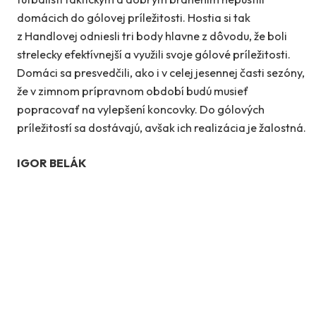
domácich do gólovej príležitosti. Hostia si tak
z Handlovej odniesli tri body hlavne z dôvodu, že boli
strelecky efektívnejší a využili svoje gólové príležitosti.
Domáci sa presvedčili, ako i v celej jesennej časti sezóny,
že v zimnom prípravnom období budú musieť
popracovať na vylepšení koncovky. Do gólových
príležitostí sa dostávajú, avšak ich realizácia je žalostná.
IGOR BELÁK