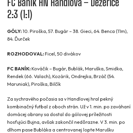
FC Baník HN Handlová – Dežerice
2:3 (1:1)
GÓLY:
10. Piroška, 57. Bugár – 38. Gieci, 64. Benca (11m),
84. Ďurček
ROZHODOVAL:
Ficel, 50 divákov
FC BANÍK:
Kováčik – Bugár, Bublák, Maruška, Smidka,
Rendek (66. Valach), Kozárik, Ondrejka, Brzáč (54.
Maruniak), Piroška, Bilčík
Za sychravého počasia sa v Handlovej hral pekný
kombinačný futbal z oboch strán. Už v 1. min. po zaváhaní
domácej obrany sa dostal do gólovej príležitosti
hosťujúci Bujna, avšak zakončil nedôrazne. V 3. min. po
dlhom pase Bubláka a centrovanej lopte Marušku