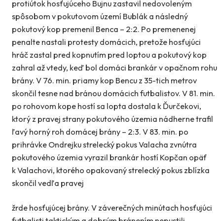
protiútok hosťujúceho Bujnu zastavil nedovoleným
spôsobom v pokutovom území Bublák a následný
pokutový kop premenil Benca – 2:2. Po premenenej
penalte nastali protesty domácich, pretože hosťujúci
hráč zastal pred kopnutím pred loptou a pokutový kop
zahral až vtedy, keď bol domáci brankár v opačnom rohu
brány. V 76. min. priamy kop Bencu z 35-tich metrov
skončil tesne nad bránou domácich futbalistov. V 81. min.
po rohovom kope hostí sa lopta dostala k Ďurčekovi,
ktorý z pravej strany pokutového územia nádherne trafil
ľavý horný roh domácej brány – 2:3. V 83. min. po
prihrávke Ondrejku strelecký pokus Valacha zvnútra
pokutového územia vyrazil brankár hostí Kopčan opäť
k Valachovi, ktorého opakovaný strelecký pokus zblízka
skončil vedľa pravej
žrde hosťujúcej brány. V záverečných minútach hosťujúci
futbalisti taktickým a dobrým bránením nepustili