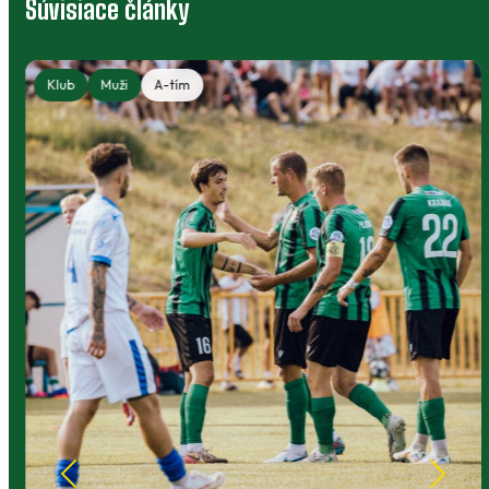
Súvisiace články
Klub
Muži
A-tím