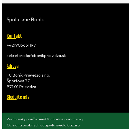
Spolu sme Baník
Kontakt
+421905651197
sekretariat@fcbanikprievidza.sk
Adresa
FC Baník Prievidza s.r.o.
Športová 37
971 01 Prievidza
Sledujte nás
Podmienky používania
Obchodné podmienky
Ochrana osobných údajov
Pravidlá bazára