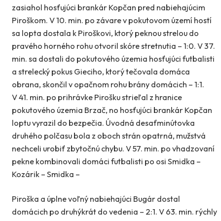
zasiahol hosťujúci brankár Kopčan pred nabiehajúcim
Piroškom. V 10. min. po závare v pokutovom území hostí
sa lopta dostala k Piroškovi, ktorý peknou strelou do
pravého horného rohu otvoril skóre stretnutia – 1:0. V 37.
min. sa dostali do pokutového územia hosťujúci futbalisti
a strelecký pokus Gieciho, ktorý tečovala domáca
obrana, skončil v opačnom rohu brány domácich – 1:1.
V 41. min. po prihrávke Pirošku strieľal z hranice
pokutového územia Brzač, no hosťujúci brankár Kopčan
loptu vyrazil do bezpečia. Úvodná desaťminútovka
druhého polčasu bola z oboch strán opatrná, mužstvá
nechceli urobiť zbytočnú chybu. V 57. min. po vhadzovaní
pekne kombinovali domáci futbalisti po osi Smidka –
Kozárik – Smidka –
Piroška a úplne voľný nabiehajúci Bugár dostal
domácich po druhýkrát do vedenia – 2:1. V 63. min. rýchly