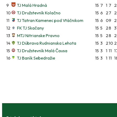
9
TJ Malá Hradná
15
7
1
7
2
10
TJ Družstevník Kolačno
15
6
2
7
2
11
TJ Tatran Kamenec pod Vtáčnikom
15
6
0
9
2
12
FK TJ Skačany
15
5
2
8
3
13
MTJ Nitrianske Pravno
15
5
2
8
2
14
TJ Dúbrava Rudnianska Lehota
15
3
2
10
2
15
TJ Družstevník Malá Čausa
15
3
1
11
1
16
TJ Baník Sebedražie
15
3
1
11
1