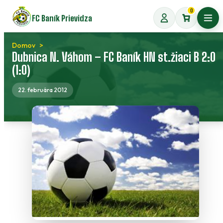
Preskočiť
0
FC Baník Prievidza
na
Otvo
obsah
Domov
Dubnica N. Váhom – FC Baník HN st.žiaci B 2:0
(1:0)
22. februára 2012