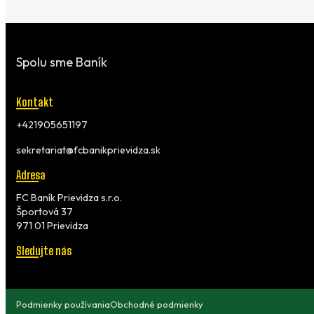
Spolu sme Baník
Kontakt
+421905651197
sekretariat@fcbanikprievidza.sk
Adresa
FC Baník Prievidza s.r.o.
Športová 37
971 01 Prievidza
Sledujte nás
Podmienky používania
Obchodné podmienky