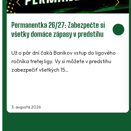
Prievidza postúpila do 2. kola pohára.
V Kanianke rozhodol z penalty v
závere Jibril
o
Baníci vstúpili do ostrej sezóny súbojom 1. kol
Slovnaft Cupu, keď vycestovali do neďalekej
Kanianky na menšie "derby". Takmer 700…
2. augusta 2026