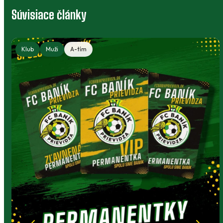
Súvisiace články
Klub
Muži
A-tím