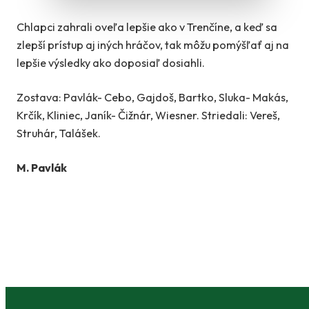
Chlapci zahrali oveľa lepšie ako v Trenčíne, a keď sa
zlepší prístup aj iných hráčov, tak môžu pomýšľať aj na
lepšie výsledky ako doposiaľ dosiahli.
Zostava: Pavlák- Cebo, Gajdoš, Bartko, Sluka- Makás,
Krčík, Kliniec, Janík- Čižnár, Wiesner. Striedali: Vereš,
Struhár, Talášek.
M. Pavlák