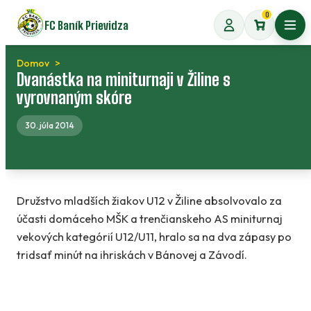
Preskočiť
0
FC Baník Prievidza
na
Otvo
obsah
Domov
Dvanástka na miniturnaji v Žiline s
vyrovnaným skóre
30. júla 2014
Družstvo mladších žiakov U12 v Žiline absolvovalo za
účasti domáceho MŠK a trenčianskeho AS miniturnaj
vekových kategórií U12/U11, hralo sa na dva zápasy po
tridsať minút na ihriskách v Bánovej a Závodí.