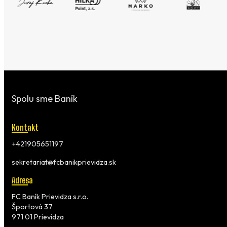
Spolu sme Baník
Kontakt
+421905651197
sekretariat@fcbanikprievidza.sk
Adresa
FC Baník Prievidza s.r.o.
Športová 37
971 01 Prievidza