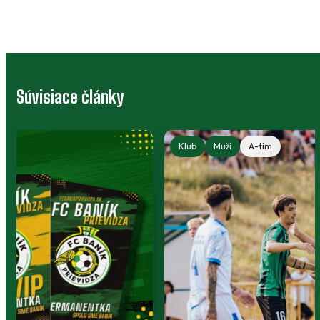
Súvisiace články
Klub
Muži
A-tím