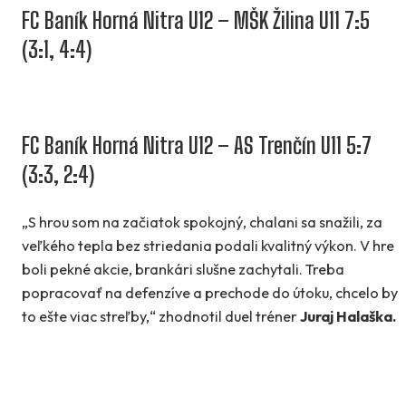
FC Baník Horná Nitra U12 – MŠK Žilina U11 7:5
(3:1, 4:4)
FC Baník Horná Nitra U12 – AS Trenčín U11 5:7
(3:3, 2:4)
„S hrou som na začiatok spokojný, chalani sa snažili, za
veľkého tepla bez striedania podali kvalitný výkon. V hre
boli pekné akcie, brankári slušne zachytali. Treba
popracovať na defenzíve a prechode do útoku, chcelo by
to ešte viac streľby,“ zhodnotil duel tréner
Juraj Halaška.