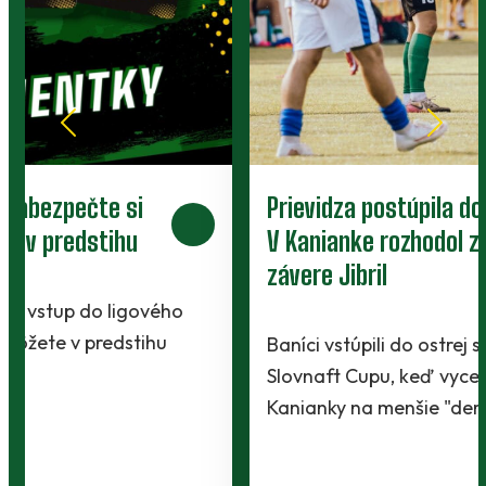
Prievidza postúpila do 2. kola pohára.
V Kanianke rozhodol z penalty v
závere Jibril
Baníci vstúpili do ostrej sezóny súbojom 1. kola
Slovnaft Cupu, keď vycestovali do neďalekej
Kanianky na menšie "derby". Takmer 700…